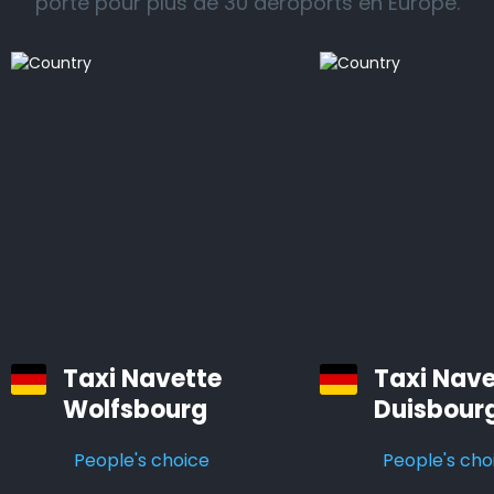
porte pour plus de 30 aéroports en Europe.
Nous vous proposons un service de taxi professionnel
et fiable vers et depuis les gares ferroviaires, les
aéroports et les ports de croisière dans toutes les
régions de Francfort-Hahn.
Tous nos véhicules sont des voitures confortables et
bien entretenues, équipées d’un système de
navigation et d’air conditionné.
Les chauffeurs professionnels d’Airporttaxis.com sont
ponctuels, aimables et attentifs aux besoins des
clients.
Taxi Navette
Taxi Nave
Wolfsbourg
Duisbour
Taxis d’aéroport à Francfort-Hahn
People's choice
People's cho
Infos pratiques à savoir sur les navettes d’aéroport