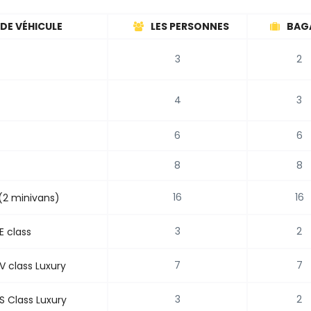
DE VÉHICULE
LES PERSONNES
BAG
3
2
4
3
6
6
8
8
16
16
(2 minivans)
3
2
E class
7
7
 class Luxury
3
2
 Class Luxury