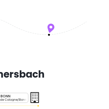
mmersbach
 BONN
rt de Cologne/Bonn