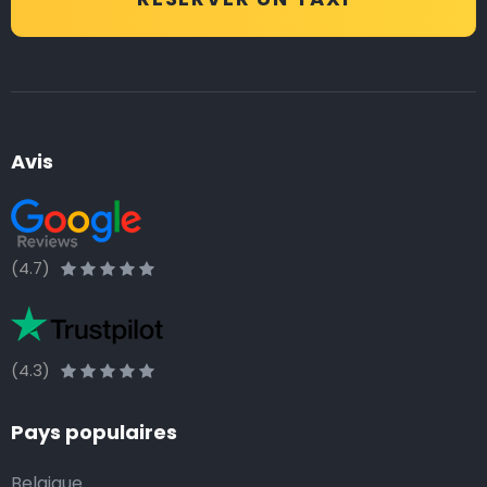
un nouveau luxe !
Les transferts depuis l’aéroport sont notre spécialité :
vous n’avez donc pas à vous inquiéter de savoir quand,
où et qui ! Le prix de notre trajet en taxi comprend une
option « Meet & Greet » : nos chauffeurs suivent les
Avis
heures d’arrivée des vols pour venir vous accueillir, et
notre Helpdesk est à votre disposition 24 heures sur
24 et 7 jours sur 7 pour vous proposer aide et conseils.
(4.7)
Réservez votre transfert d’aéroport à l’avance ou sur
demande, en ligne. Vous recevez alors une
confirmation de votre réservation par e-mail. Vous
(4.3)
gardez la possibilité de faire des adaptations en ligne
via notre tableau de bord pour clients ; après chaque
Pays populaires
adaptation, le système vous envoie un e-mail de
confirmation.
Belgique