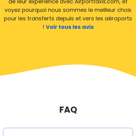
de leur expérience avec Airporttaxis.com, et
Nous couvrons tous les aéroports à partir de
voyez pourquoi nous sommes le meilleur choix
Pforzheim
pour les transferts depuis et vers les aéroports
Les voitures d’Airporttaxis.com roulent 24 heures sur
!
Voir tous les avis
24 et 7 jours sur 7 pour desservir l’ensemble des
aéroports internationaux de Pforzheim, ce qui fait que
nos véhicules sont disponibles pour tous les trajets
dans les villes et villages de Pforzheim. Jetez un œil sur
la liste de l’ensemble des aéroports et réservez en
ligne votre transfert en taxi.
Service de taxi depuis/vers toutes les villes de
FAQ
Pforzheim
À la recherche d’une navette d’aéroport abordable à
Pforzheim ? Avec Airporttaxis.com, vous payez 35 %