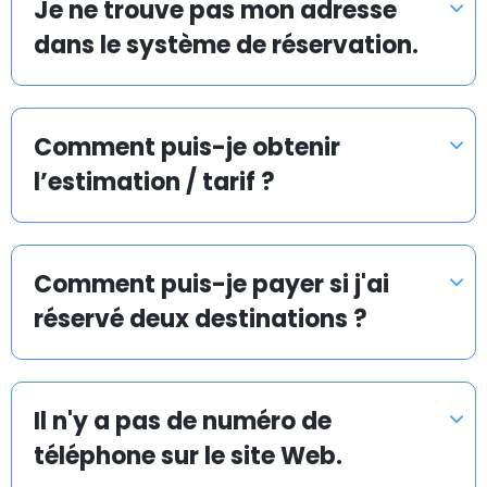
Je ne trouve pas mon adresse
de moins pour un service de transfert, par rapport à
dans le système de réservation.
un taxi normal pris sur place.
Inutile de vous tracasser pour les trajets aller ou
retour à un aéroport, une gare de train ou un port de
Comment puis-je obtenir
croisière. Nous assurons pour vous un transfert en taxi
l’estimation / tarif ?
rapide, sûr et avantageux. Vous pouvez réserver votre
navette d’aéroport en ligne à l’avance : c’est simple
et rapide.
Comment puis-je payer si j'ai
réservé deux destinations ?
Navette d’aéroport pas chère à Pforzheim
La mission d’Airport Taxis est de vous proposer une
Il n'y a pas de numéro de
navette d’aéroport en taxi abordable et efficace vers
téléphone sur le site Web.
et depuis tous les aéroports, ports de croisière et