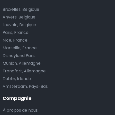
Pforzheim?
Bruxelles, Belgique
L’un des plus gros avantages des transports
Anvers, Belgique
d’aéroport proposés par Airport Taxis est un tarif fixe
Louvain, Belgique
pour votre navette.
Paris, France
Contrairement aux taxis traditionnels, nous n’ajoutons
Nice, France
pas de frais supplémentaires au prix d’une course en
Marseille, France
taxi de nuit, ni de supplément pour venir vous
Disneyland Paris
chercher ou pour l’attente si votre vol a du retard.
Munich, Allemagne
Réservez votre navette d’aéroport abordable et
Francfort, Allemagne
profitez de votre voyage.
Dublin, Irlande
Amsterdam, Pays-Bas
Est-il possible de réserver une navette de taxi en
Compagnie
arrivant à l’aéroport ?
À propos de nous
Notre service de transferts à partir d’aéroports est