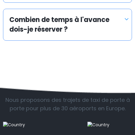
gares ferroviaires.
Chez Airporttaxis.com, votre transfert en taxi coûte
Combien de temps à l'avance
35 % moins cher qu’un taxi normal pris sur place. Vous
dois-je réserver ?
pouvez aussi avoir la certitude que nous rendrons
votre transport en taxi vers un aéroport le plus
rapide, sûr et avantageux possible.
Airporttaxis.com est un site de réservations de
navettes d’aéroports proposé dans différents
aéroports en Europe et dans le monde. Nous
AÉROPORTS FRÉQUENTÉS
proposons des prix compétitifs pour nos navettes en
taxis, ainsi qu’une réduction spéciale sur le volume.
Nous proposons des trajets de taxi de porte à
porte pour plus de 30 aéroports en Europe.
Nous vous proposons un service de taxi professionnel
et fiable vers et depuis les gares ferroviaires, les
aéroports et les ports de croisière dans toutes les