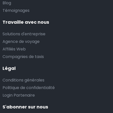
Blog
basé sur des trajets privés, professionnels ou de
Témoignages
groupe réservés au préalable. Si vous souhaitez
bénéficier de notre service de taxi d’aéroport avec
Travaille avec nous
nos prix fixes abordables, nous vous recommandons
Solutions d'entreprise
de réserver votre navette d’aéroport à l’avance, sur
Agence de voyage
notre site internet.
Affiliés Web
Vous trouverez aussi des taxis traditionnels stationnés
Compagnies de taxis
à l’aéroport. Ils peuvent certes vous amener à votre
Légal
destination, mais vous ne profiterez dans ce cas pas
d’un prix de course fixe et abordable.
Conditions générales
Politique de confidentialité
Que se passe-t-il si mon vol ou mon train a du
Login Partenaire
retard ?
S'abonner sur nous