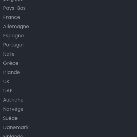
Pays-Bas
Airporttaxis.com propose ses services dans tous les
France
aéroports internationaux, gares ferroviaires et ports
Allemagne
de croisière de Pforzheim, et partout dans le monde.
Espagne
Navette d’aéroport abordable en Allemagne :
Portugal
résumé
Italie
Grèce
La Allemagne est un pays relativement grand et
Irlande
peuplé. Elle est située en Europe occidentale et a des
UK
frontières avec l’Allemagne, la France, les Pays-Bas et
UAE
le Luxembourg, ainsi qu’un accès à la mer du Nord. Nos
Autriche
taxis travaillent depuis tous les aéroports
Norvège
internationaux de Allemagne et sont donc disponibles
Suède
dans toutes les villes et tous les villages du pays. Voici
Danemark
une liste des aéroports où nos taxis sont à disposition
24 heures sur 24 et 7 jours sur 7 :
Finlande