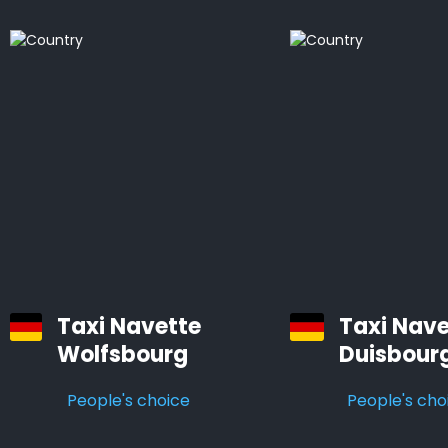
Nous vous proposons un service de taxi professionnel
et fiable vers et depuis les gares ferroviaires, les
aéroports et les ports de croisière dans toutes les
régions de Recklinghausen.
Tous nos véhicules sont des voitures confortables et
bien entretenues, équipées d’un système de
navigation et d’air conditionné.
Les chauffeurs professionnels d’Airporttaxis.com sont
ponctuels, aimables et attentifs aux besoins des
clients.
Taxi Navette
Taxi Nave
Wolfsbourg
Duisbour
Taxis d’aéroport à Recklinghausen
People's choice
People's cho
Infos pratiques à savoir sur les navettes d’aéroport