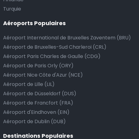
Turquie
Faut-il donner pourboire au chauffeur de taxi ?
Aéroports Populaires
Nous mettons tout en œuvre pour que votre trajet se
Aéroport International de Bruxelles Zaventem (BRU)
passe de la manière la plus sûre, confortable et
rapide possible. Si notre service répond ou même
Aéroport de Bruxelles-Sud Charleroi (CRL)
dépasse vos attentes, vous avez bien sûr la possibilité
Aéroport Paris Charles de Gaulle (CDG)
de donner un pourboire.
Aéroport de Paris Orly (ORY)
La manière la plus simple pour ce faire est d’arrondir
Aéroport Nice Côte d'Azur (NCE)
le prix de la course au montant supérieur, ou de dire
Aéroport de Lille (LIL)
au chauffeur de ne pas rendre la monnaie après lui
Aéroport de Düsseldorf (DUS)
avoir donné un billet plus élevé que le prix de la
Aéroport de Francfort (FRA)
course.
Aéroport d'Eindhoven (EIN)
Aéroport de Dublin (DUB)
Combien coûte une navette d’aéroport à
Destinations Populaires