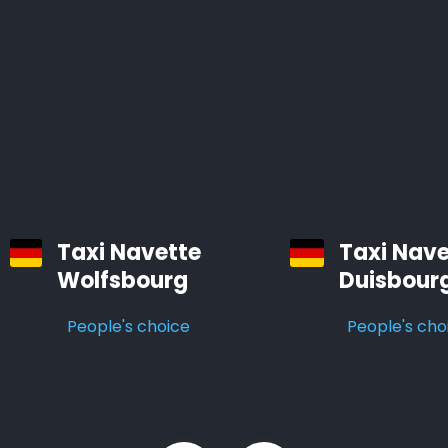
régions de Solingen.
Tous nos véhicules sont des voitures confortables et
bien entretenues, équipées d’un système de
navigation et d’air conditionné.
Les chauffeurs professionnels d’Airporttaxis.com sont
ponctuels, aimables et attentifs aux besoins des
clients.
Taxi Navette
Taxi Nave
Wolfsbourg
Duisbour
Taxis d’aéroport à Solingen
People's choice
People's cho
Infos pratiques à savoir sur les navettes d’aéroport
Le temps est précieux. Vous pouvez gagner des
heures en utilisant Airporttaxis.com plutôt que les
transports en commun.