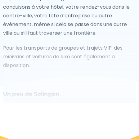
conduisons à votre hôtel, votre rendez-vous dans le
centre-ville, votre fête d’entreprise ou autre
événement, même si cela se passe dans une autre
ville ou s’il faut traverser une frontière.
Pour les transports de groupes et trajets VIP, des
minivans et voitures de luxe sont également à
disposition.
Un peu de Solingen
Êtes-vous à la recherche d'un taxi pour l'aéroport à
Solingen ? Bien que ce soit un grand pays, le nombre
de taxis prêts à être utilisés dans chaque zone permet
de se rendre facilement et rapidement à un aéroport,