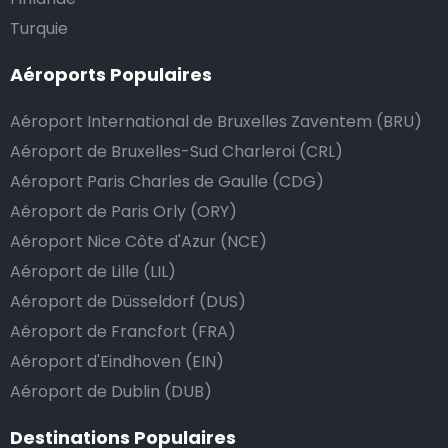
Turquie
Faut-il donner pourboire au chauffeur de taxi ?
Aéroports Populaires
Nous mettons tout en œuvre pour que votre trajet se
Aéroport International de Bruxelles Zaventem (BRU)
passe de la manière la plus sûre, confortable et
rapide possible. Si notre service répond ou même
Aéroport de Bruxelles-Sud Charleroi (CRL)
dépasse vos attentes, vous avez bien sûr la possibilité
Aéroport Paris Charles de Gaulle (CDG)
de donner un pourboire.
Aéroport de Paris Orly (ORY)
La manière la plus simple pour ce faire est d’arrondir
Aéroport Nice Côte d'Azur (NCE)
le prix de la course au montant supérieur, ou de dire
Aéroport de Lille (LIL)
au chauffeur de ne pas rendre la monnaie après lui
Aéroport de Düsseldorf (DUS)
avoir donné un billet plus élevé que le prix de la
Aéroport de Francfort (FRA)
course.
Aéroport d'Eindhoven (EIN)
Aéroport de Dublin (DUB)
Combien coûte une navette d’aéroport à
Destinations Populaires