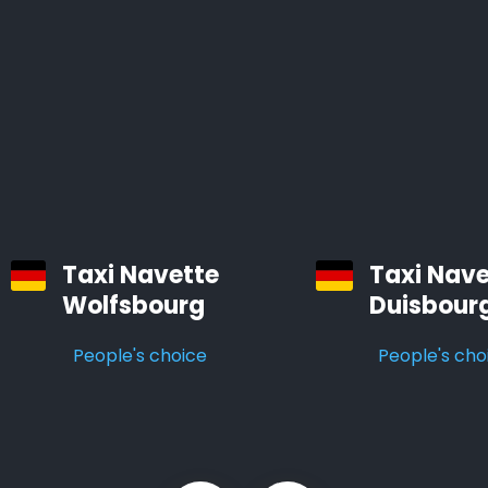
régions de Würzburg.
Tous nos véhicules sont des voitures confortables et
bien entretenues, équipées d’un système de
navigation et d’air conditionné.
Les chauffeurs professionnels d’Airporttaxis.com sont
ponctuels, aimables et attentifs aux besoins des
clients.
Taxi Navette
Taxi Nave
Wolfsbourg
Duisbour
Taxis d’aéroport à Würzburg
People's choice
People's cho
Infos pratiques à savoir sur les navettes d’aéroport
Le temps est précieux. Vous pouvez gagner des
heures en utilisant Airporttaxis.com plutôt que les
transports en commun.