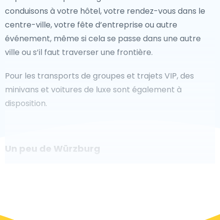
conduisons à votre hôtel, votre rendez-vous dans le
centre-ville, votre fête d’entreprise ou autre
événement, même si cela se passe dans une autre
ville ou s’il faut traverser une frontière.
Pour les transports de groupes et trajets VIP, des
minivans et voitures de luxe sont également à
disposition.
Un peu de Würzburg
Êtes-vous à la recherche d'un taxi pour l'aéroport à
Würzburg ? Bien que ce soit un grand pays, le nombre
de taxis prêts à être utilisés dans chaque zone permet
de se rendre facilement et rapidement à un aéroport,