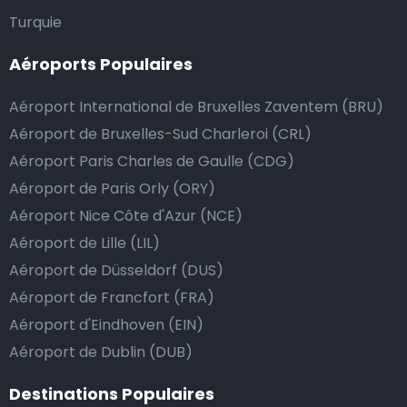
de donner un pourboire.
Turquie
La manière la plus simple pour ce faire est d’arrondir
Aéroports Populaires
le prix de la course au montant supérieur, ou de dire
au chauffeur de ne pas rendre la monnaie après lui
Aéroport International de Bruxelles Zaventem (BRU)
avoir donné un billet plus élevé que le prix de la
Aéroport de Bruxelles-Sud Charleroi (CRL)
course.
Aéroport Paris Charles de Gaulle (CDG)
Aéroport de Paris Orly (ORY)
Combien coûte une navette d’aéroport à Wiltz?
Aéroport Nice Côte d'Azur (NCE)
Aéroport de Lille (LIL)
L’un des plus gros avantages des transports
Aéroport de Düsseldorf (DUS)
d’aéroport proposés par Airport Taxis est un tarif fixe
Aéroport de Francfort (FRA)
pour votre navette.
Aéroport d'Eindhoven (EIN)
Contrairement aux taxis traditionnels, nous n’ajoutons
Aéroport de Dublin (DUB)
pas de frais supplémentaires au prix d’une course en
Destinations Populaires
taxi de nuit, ni de supplément pour venir vous