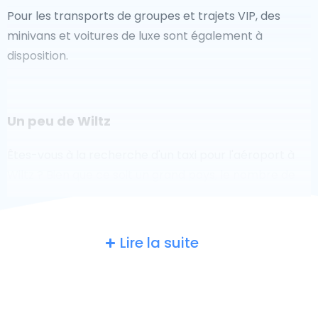
Pour les transports de groupes et trajets VIP, des
minivans et voitures de luxe sont également à
disposition.
Un peu de Wiltz
Êtes-vous à la recherche d'un taxi pour l'aéroport à
Wiltz ? Bien que ce soit un grand pays, le nombre de
taxis prêts à être utilisés dans chaque zone permet de
se rendre facilement et rapidement à un aéroport,
même à la demande. Bien que nous vous
Lire la suite
recommandons de réserver votre transfert aéroport
en ligne sur notre site Web, pour vous faire voyager
sans stress.