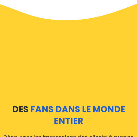
À Wiltz, un service de taxi est assez développé, mais
nous aimerions tout de même vous guider à travers
certaines des questions les plus courantes sur la prise
d'un taxi de transfert aéroport.
Nos taxis opèrent depuis tous les aéroports
internationaux de Wiltz, il est donc accessible depuis
près des 34.000 villes de Wiltz. Voici une liste des
aéroports, où nos taxis opèrent 24h/24 et 7j/7.
Nous couvrons tous les aéroports à partir de Wiltz
Les voitures d’Airporttaxis.com roulent 24 heures sur
DES
FANS DANS LE MONDE
24 et 7 jours sur 7 pour desservir l’ensemble des
ENTIER
aéroports internationaux de Wiltz, ce qui fait que nos
véhicules sont disponibles pour tous les trajets dans