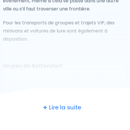
événement, même si cela se passe dans une autre
ville ou s’il faut traverser une frontière.
Pour les transports de groupes et trajets VIP, des
minivans et voitures de luxe sont également à
disposition.
Un peu de Bettendorf
Êtes-vous à la recherche d'un taxi pour l'aéroport à
Bettendorf ? Bien que ce soit un grand pays, le
nombre de taxis prêts à être utilisés dans chaque
zone permet de se rendre facilement et rapidement
Lire la suite
à un aéroport, même à la demande. Bien que nous
vous recommandons de réserver votre transfert
aéroport en ligne sur notre site Web, pour vous faire