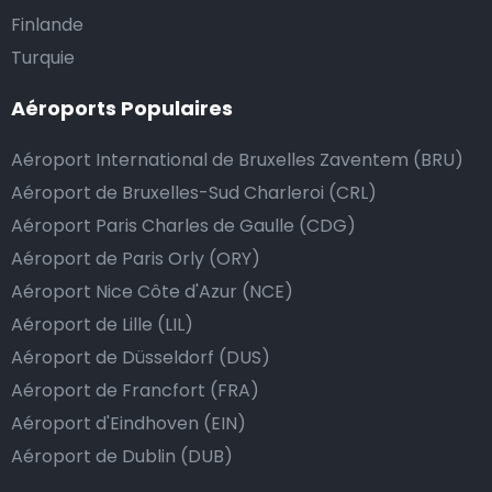
Nous mettons tout en œuvre pour que votre trajet se
Finlande
passe de la manière la plus sûre, confortable et
Turquie
rapide possible. Si notre service répond ou même
Aéroports Populaires
dépasse vos attentes, vous avez bien sûr la possibilité
de donner un pourboire.
Aéroport International de Bruxelles Zaventem (BRU)
La manière la plus simple pour ce faire est d’arrondir
Aéroport de Bruxelles-Sud Charleroi (CRL)
le prix de la course au montant supérieur, ou de dire
Aéroport Paris Charles de Gaulle (CDG)
au chauffeur de ne pas rendre la monnaie après lui
Aéroport de Paris Orly (ORY)
avoir donné un billet plus élevé que le prix de la
Aéroport Nice Côte d'Azur (NCE)
course.
Aéroport de Lille (LIL)
Aéroport de Düsseldorf (DUS)
Combien coûte une navette d’aéroport à
Aéroport de Francfort (FRA)
Bettendorf?
Aéroport d'Eindhoven (EIN)
Aéroport de Dublin (DUB)
L’un des plus gros avantages des transports