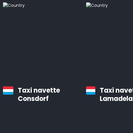
bien entretenues, équipées d’un système de
navigation et d’air conditionné.
Les chauffeurs professionnels d’Airporttaxis.com sont
ponctuels, aimables et attentifs aux besoins des
clients.
Taxis d’aéroport à Bettendorf
Infos pratiques à savoir sur les navettes d’aéroport
Taxi navette
Taxi nave
Le temps est précieux. Vous pouvez gagner des
Consdorf
Lamadela
heures en utilisant Airporttaxis.com plutôt que les
transports en commun.
Nous proposons différents types de voitures bien
entretenues qui sont prévues pour les transports