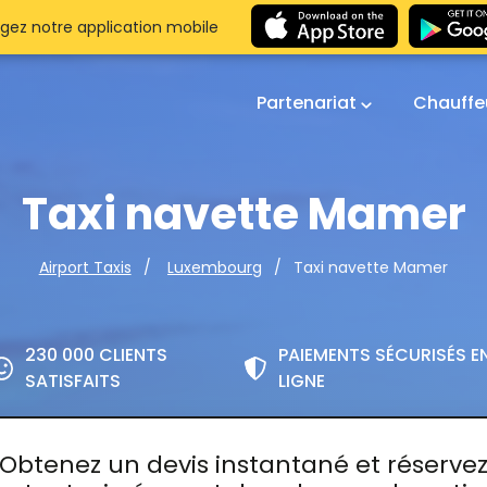
gez notre application mobile
Partenariat
Chauffe
Taxi navette Mamer
Taxi navette Mamer
Airport Taxis
Luxembourg
230 000 CLIENTS
PAIEMENTS SÉCURISÉS E
SATISFAITS
LIGNE
Obtenez un devis instantané et réserve