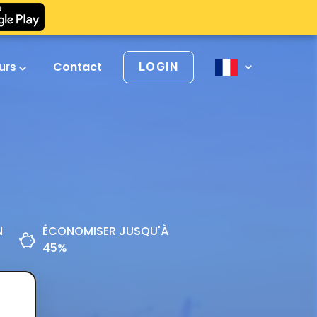
urs
Contact
LOGIN
N
ÉCONOMISER JUSQU'À
45%
z