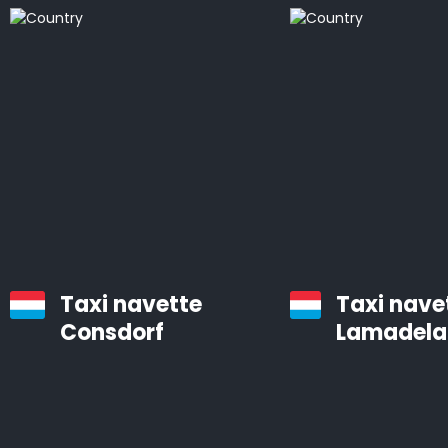
bien entretenues, équipées d’un système de
navigation et d’air conditionné.
Les chauffeurs professionnels d’Airporttaxis.com sont
ponctuels, aimables et attentifs aux besoins des
clients.
Taxis d’aéroport à Mondercange
Infos pratiques à savoir sur les navettes d’aéroport
Taxi navette
Taxi nave
Le temps est précieux. Vous pouvez gagner des
Consdorf
Lamadela
heures en utilisant Airporttaxis.com plutôt que les
transports en commun.
Nous proposons différents types de voitures bien
entretenues qui sont prévues pour les transports