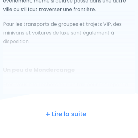
événement, même si cela se passe dans une autre
ville ou s’il faut traverser une frontière.
Pour les transports de groupes et trajets VIP, des
minivans et voitures de luxe sont également à
disposition.
Un peu de Mondercange
Êtes-vous à la recherche d'un taxi pour l'aéroport à
Mondercange ? Bien que ce soit un grand pays, le
nombre de taxis prêts à être utilisés dans chaque
zone permet de se rendre facilement et rapidement
Lire la suite
à un aéroport, même à la demande. Bien que nous
vous recommandons de réserver votre transfert
aéroport en ligne sur notre site Web, pour vous faire