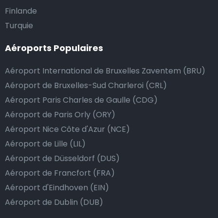
Finlande
Nous mettons tout en œuvre pour que votre trajet se
Turquie
passe de la manière la plus sûre, confortable et
Aéroports Populaires
rapide possible. Si notre service répond ou même
dépasse vos attentes, vous avez bien sûr la possibilité
Aéroport International de Bruxelles Zaventem (BRU)
de donner un pourboire.
Aéroport de Bruxelles-Sud Charleroi (CRL)
La manière la plus simple pour ce faire est d’arrondir
Aéroport Paris Charles de Gaulle (CDG)
le prix de la course au montant supérieur, ou de dire
Aéroport de Paris Orly (ORY)
au chauffeur de ne pas rendre la monnaie après lui
Aéroport Nice Côte d'Azur (NCE)
avoir donné un billet plus élevé que le prix de la
Aéroport de Lille (LIL)
course.
Aéroport de Düsseldorf (DUS)
Aéroport de Francfort (FRA)
Combien coûte une navette d’aéroport à
Aéroport d'Eindhoven (EIN)
Mondercange?
Aéroport de Dublin (DUB)