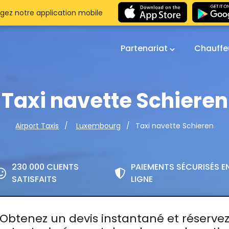
gez notre application mobile
Partenariat
Chauffe
Taxi navette Schieren
Taxi navette Schieren
Airport Taxis
Luxembourg
230 000 CLIENTS
PAIEMENTS SÉCURISÉS E
SATISFAITS
LIGNE
Obtenez un devis instantané et réserve