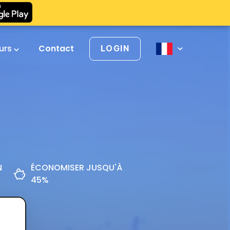
urs
Contact
LOGIN
N
ÉCONOMISER JUSQU'À
45%
z