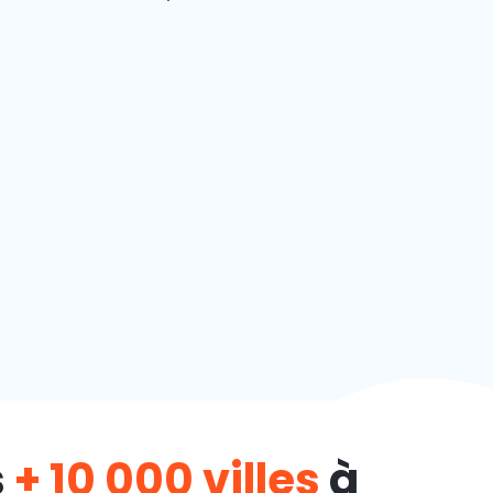
s
+ 10 000 villes
à