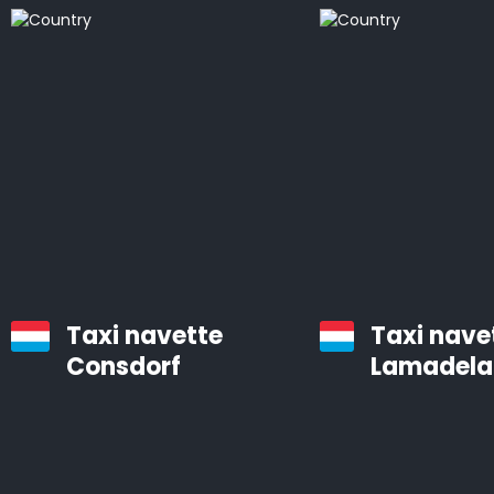
bien entretenues, équipées d’un système de
navigation et d’air conditionné.
Les chauffeurs professionnels d’Airporttaxis.com sont
ponctuels, aimables et attentifs aux besoins des
clients.
Taxis d’aéroport à Redange
Infos pratiques à savoir sur les navettes d’aéroport
Taxi navette
Taxi nave
Le temps est précieux. Vous pouvez gagner des
Consdorf
Lamadela
heures en utilisant Airporttaxis.com plutôt que les
transports en commun.
Nous proposons différents types de voitures bien
entretenues qui sont prévues pour les transports