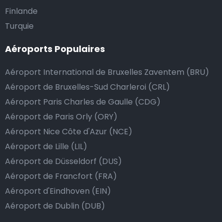
Nous mettons tout en œuvre pour que votre trajet se
Finlande
passe de la manière la plus sûre, confortable et
Turquie
rapide possible. Si notre service répond ou même
Aéroports Populaires
dépasse vos attentes, vous avez bien sûr la possibilité
de donner un pourboire.
Aéroport International de Bruxelles Zaventem (BRU)
La manière la plus simple pour ce faire est d’arrondir
Aéroport de Bruxelles-Sud Charleroi (CRL)
le prix de la course au montant supérieur, ou de dire
Aéroport Paris Charles de Gaulle (CDG)
au chauffeur de ne pas rendre la monnaie après lui
Aéroport de Paris Orly (ORY)
avoir donné un billet plus élevé que le prix de la
Aéroport Nice Côte d'Azur (NCE)
course.
Aéroport de Lille (LIL)
Aéroport de Düsseldorf (DUS)
Combien coûte une navette d’aéroport à
Aéroport de Francfort (FRA)
Redange?
Aéroport d'Eindhoven (EIN)
Aéroport de Dublin (DUB)
L’un des plus gros avantages des transports