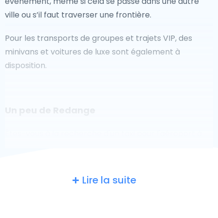
événement, même si cela se passe dans une autre
ville ou s’il faut traverser une frontière.
Pour les transports de groupes et trajets VIP, des
minivans et voitures de luxe sont également à
disposition.
Un peu de Redange
Êtes-vous à la recherche d'un taxi pour l'aéroport à
Redange ? Bien que ce soit un grand pays, le nombre
de taxis prêts à être utilisés dans chaque zone permet
de se rendre facilement et rapidement à un aéroport,
Lire la suite
même à la demande. Bien que nous vous
recommandons de réserver votre transfert aéroport
en ligne sur notre site Web, pour vous faire voyager