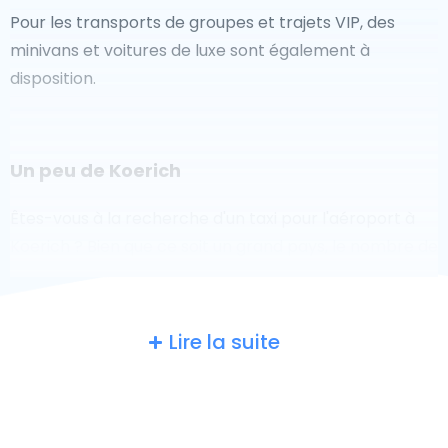
Pour les transports de groupes et trajets VIP, des
minivans et voitures de luxe sont également à
disposition.
Un peu de Koerich
Êtes-vous à la recherche d'un taxi pour l'aéroport à
Koerich ? Bien que ce soit un grand pays, le nombre de
taxis prêts à être utilisés dans chaque zone permet de
se rendre facilement et rapidement à un aéroport,
même à la demande. Bien que nous vous
Lire la suite
recommandons de réserver votre transfert aéroport
en ligne sur notre site Web, pour vous faire voyager
sans stress.