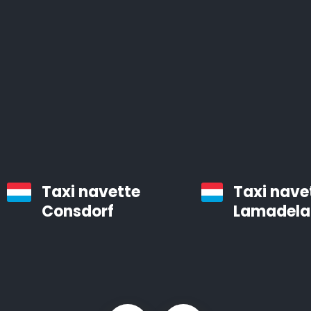
Les chauffeurs professionnels d’Airporttaxis.com sont
ponctuels, aimables et attentifs aux besoins des
clients.
Taxis d’aéroport à Koerich
Infos pratiques à savoir sur les navettes d’aéroport
Le temps est précieux. Vous pouvez gagner des
heures en utilisant Airporttaxis.com plutôt que les
Taxi navette
Taxi nave
transports en commun.
Consdorf
Lamadela
Nous proposons différents types de voitures bien
entretenues qui sont prévues pour les transports
privés et de groupes, des trajets confortables pour les
membres d’une entreprise et des transferts VIP.
Notre flotte de véhicules comprend notamment des