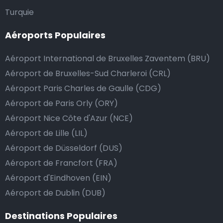
dépasse vos attentes, vous avez bien sûr la possibilité
Turquie
de donner un pourboire.
Aéroports Populaires
La manière la plus simple pour ce faire est d’arrondir
le prix de la course au montant supérieur, ou de dire
Aéroport International de Bruxelles Zaventem (BRU)
au chauffeur de ne pas rendre la monnaie après lui
Aéroport de Bruxelles-Sud Charleroi (CRL)
avoir donné un billet plus élevé que le prix de la
Aéroport Paris Charles de Gaulle (CDG)
course.
Aéroport de Paris Orly (ORY)
Aéroport Nice Côte d'Azur (NCE)
Combien coûte une navette d’aéroport à Koerich?
Aéroport de Lille (LIL)
Aéroport de Düsseldorf (DUS)
L’un des plus gros avantages des transports
Aéroport de Francfort (FRA)
d’aéroport proposés par Airport Taxis est un tarif fixe
Aéroport d'Eindhoven (EIN)
pour votre navette.
Aéroport de Dublin (DUB)
Contrairement aux taxis traditionnels, nous n’ajoutons
Destinations Populaires
pas de frais supplémentaires au prix d’une course en