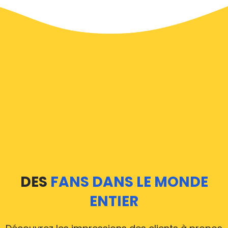
À Koerich, un service de taxi est assez développé, mais
nous aimerions tout de même vous guider à travers
certaines des questions les plus courantes sur la prise
d'un taxi de transfert aéroport.
Nos taxis opèrent depuis tous les aéroports
internationaux de Koerich, il est donc accessible
depuis près des 34.000 villes de Koerich. Voici une liste
des aéroports, où nos taxis opèrent 24h/24 et 7j/7.
Nous couvrons tous les aéroports à partir de
Koerich
DES
FANS DANS LE MONDE
Les voitures d’Airporttaxis.com roulent 24 heures sur
ENTIER
24 et 7 jours sur 7 pour desservir l’ensemble des
aéroports internationaux de Koerich, ce qui fait que