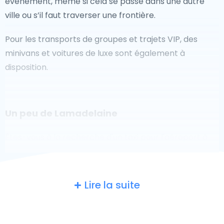
événement, même si cela se passe dans une autre
ville ou s’il faut traverser une frontière.
Pour les transports de groupes et trajets VIP, des
minivans et voitures de luxe sont également à
disposition.
Un peu de Lamadelaine
Êtes-vous à la recherche d'un taxi pour l'aéroport à
Lamadelaine ? Bien que ce soit un grand pays, le
nombre de taxis prêts à être utilisés dans chaque
zone permet de se rendre facilement et rapidement
Lire la suite
à un aéroport, même à la demande. Bien que nous
vous recommandons de réserver votre transfert
aéroport en ligne sur notre site Web, pour vous faire