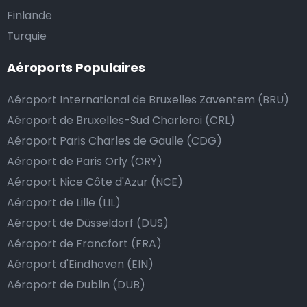
Finlande
Nous mettons tout en œuvre pour que votre trajet se
Turquie
passe de la manière la plus sûre, confortable et
Aéroports Populaires
rapide possible. Si notre service répond ou même
dépasse vos attentes, vous avez bien sûr la possibilité
Aéroport International de Bruxelles Zaventem (BRU)
de donner un pourboire.
Aéroport de Bruxelles-Sud Charleroi (CRL)
La manière la plus simple pour ce faire est d’arrondir
Aéroport Paris Charles de Gaulle (CDG)
le prix de la course au montant supérieur, ou de dire
Aéroport de Paris Orly (ORY)
au chauffeur de ne pas rendre la monnaie après lui
Aéroport Nice Côte d'Azur (NCE)
avoir donné un billet plus élevé que le prix de la
Aéroport de Lille (LIL)
course.
Aéroport de Düsseldorf (DUS)
Aéroport de Francfort (FRA)
Combien coûte une navette d’aéroport à
Aéroport d'Eindhoven (EIN)
Lamadelaine?
Aéroport de Dublin (DUB)