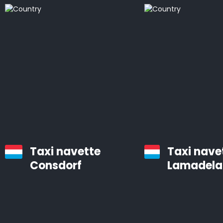
bien entretenues, équipées d’un système de
navigation et d’air conditionné.
Les chauffeurs professionnels d’Airporttaxis.com sont
ponctuels, aimables et attentifs aux besoins des
clients.
Taxis d’aéroport à Lamadelaine
Infos pratiques à savoir sur les navettes d’aéroport
Taxi navette
Taxi nave
Le temps est précieux. Vous pouvez gagner des
Consdorf
Lamadela
heures en utilisant Airporttaxis.com plutôt que les
transports en commun.
Nous proposons différents types de voitures bien
entretenues qui sont prévues pour les transports