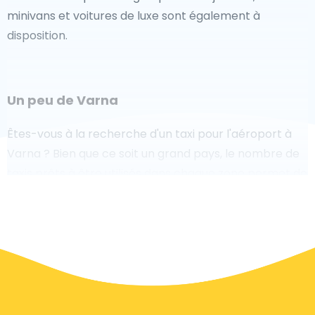
minivans et voitures de luxe sont également à
disposition.
Un peu de Varna
Êtes-vous à la recherche d'un taxi pour l'aéroport à
Varna ? Bien que ce soit un grand pays, le nombre de
taxis prêts à être utilisés dans chaque zone permet de
se rendre facilement et rapidement à un aéroport,
même à la demande. Bien que nous vous
recommandons de réserver votre transfert aéroport
en ligne sur notre site Web, pour vous faire voyager
sans stress.
À Varna, un service de taxi est assez développé, mais