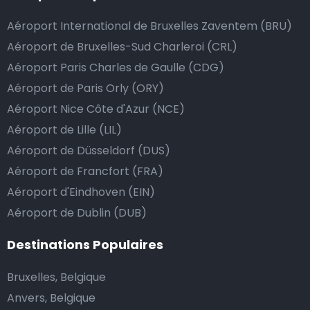
de donner un pourboire.
Aéroport International de Bruxelles Zaventem (BRU)
La manière la plus simple pour ce faire est d’arrondir
Aéroport de Bruxelles-Sud Charleroi (CRL)
le prix de la course au montant supérieur, ou de dire
Aéroport Paris Charles de Gaulle (CDG)
au chauffeur de ne pas rendre la monnaie après lui
Aéroport de Paris Orly (ORY)
avoir donné un billet plus élevé que le prix de la
Aéroport Nice Côte d'Azur (NCE)
course.
Aéroport de Lille (LIL)
Aéroport de Düsseldorf (DUS)
Combien coûte une navette d’aéroport à Varna?
Aéroport de Francfort (FRA)
Aéroport d'Eindhoven (EIN)
L’un des plus gros avantages des transports
Aéroport de Dublin (DUB)
d’aéroport proposés par Airport Taxis est un tarif fixe
pour votre navette.
Destinations Populaires
Contrairement aux taxis traditionnels, nous n’ajoutons
Bruxelles, Belgique
pas de frais supplémentaires au prix d’une course en
Anvers, Belgique
taxi de nuit, ni de supplément pour venir vous