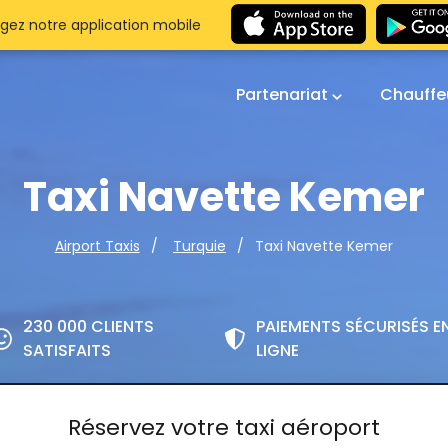
gez notre application mobile
Partenariat
Chauffe
Taxi Navette Kemer
Taxi Navette Kemer
Airport Taxis
Turquie
230 000 CLIENTS
PAIEMENTS SÉCURISÉS E
SATISFAITS
LIGNE
Réservez votre taxi aéroport