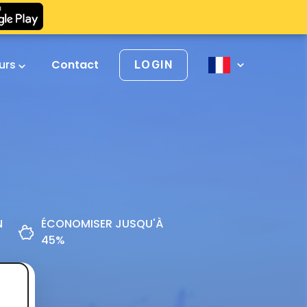
urs
Contact
LOGIN
N
ÉCONOMISER JUSQU'À
45%