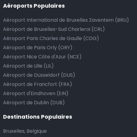
Aéroports Populaires
passe de la manière la plus sûre, confortable et
rapide possible. Si notre service répond ou même
Aéroport International de Bruxelles Zaventem (BRU)
dépasse vos attentes, vous avez bien sûr la possibilité
Aéroport de Bruxelles-Sud Charleroi (CRL)
de donner un pourboire.
Aéroport Paris Charles de Gaulle (CDG)
La manière la plus simple pour ce faire est d’arrondir
Aéroport de Paris Orly (ORY)
le prix de la course au montant supérieur, ou de dire
Aéroport Nice Côte d'Azur (NCE)
au chauffeur de ne pas rendre la monnaie après lui
avoir donné un billet plus élevé que le prix de la
Aéroport de Lille (LIL)
course.
Aéroport de Düsseldorf (DUS)
Aéroport de Francfort (FRA)
Aéroport d'Eindhoven (EIN)
Combien coûte une navette d’aéroport à
Aéroport de Dublin (DUB)
Bandirma?
Destinations Populaires
L’un des plus gros avantages des transports
d’aéroport proposés par Airport Taxis est un tarif fixe
Bruxelles, Belgique