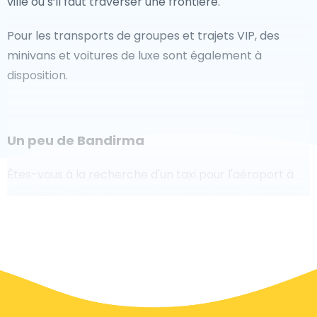
ville ou s’il faut traverser une frontière.
Pour les transports de groupes et trajets VIP, des
minivans et voitures de luxe sont également à
disposition.
Un peu de Bandirma
Êtes-vous à la recherche d'un taxi pour l'aéroport à
Bandirma ? Bien que ce soit un grand pays, le nombre
de taxis prêts à être utilisés dans chaque zone permet
de se rendre facilement et rapidement à un aéroport,
même à la demande. Bien que nous vous
recommandons de réserver votre transfert aéroport
en ligne sur notre site Web, pour vous faire voyager
sans stress.