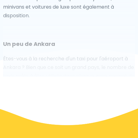
minivans et voitures de luxe sont également à
disposition.
Un peu de Ankara
Êtes-vous à la recherche d'un taxi pour l'aéroport à
Ankara ? Bien que ce soit un grand pays, le nombre de
taxis prêts à être utilisés dans chaque zone permet de
se rendre facilement et rapidement à un aéroport,
même à la demande. Bien que nous vous
recommandons de réserver votre transfert aéroport
en ligne sur notre site Web, pour vous faire voyager
sans stress.
À Ankara, un service de taxi est assez développé, mais