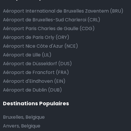
de donner un pourboire.
Aéroport International de Bruxelles Zaventem (BRU)
La manière la plus simple pour ce faire est d’arrondir
Aéroport de Bruxelles-Sud Charleroi (CRL)
le prix de la course au montant supérieur, ou de dire
Aéroport Paris Charles de Gaulle (CDG)
au chauffeur de ne pas rendre la monnaie après lui
Aéroport de Paris Orly (ORY)
avoir donné un billet plus élevé que le prix de la
Aéroport Nice Côte d'Azur (NCE)
course.
Aéroport de Lille (LIL)
Aéroport de Düsseldorf (DUS)
Combien coûte une navette d’aéroport à Ankara?
Aéroport de Francfort (FRA)
Aéroport d'Eindhoven (EIN)
L’un des plus gros avantages des transports
Aéroport de Dublin (DUB)
d’aéroport proposés par Airport Taxis est un tarif fixe
pour votre navette.
Destinations Populaires
Contrairement aux taxis traditionnels, nous n’ajoutons
Bruxelles, Belgique
pas de frais supplémentaires au prix d’une course en
Anvers, Belgique
taxi de nuit, ni de supplément pour venir vous