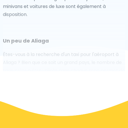
minivans et voitures de luxe sont également à
disposition.
Un peu de Aliaga
Êtes-vous à la recherche d'un taxi pour l'aéroport à
Aliaga ? Bien que ce soit un grand pays, le nombre de
taxis prêts à être utilisés dans chaque zone permet de
se rendre facilement et rapidement à un aéroport,
même à la demande. Bien que nous vous
recommandons de réserver votre transfert aéroport
en ligne sur notre site Web, pour vous faire voyager
sans stress.
À Aliaga, un service de taxi est assez développé, mais