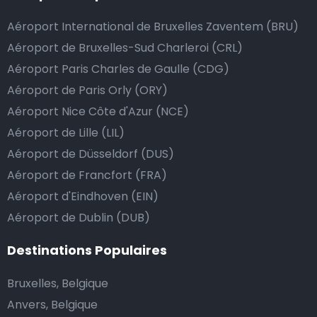
de donner un pourboire.
Aéroport International de Bruxelles Zaventem (BRU)
La manière la plus simple pour ce faire est d’arrondir
Aéroport de Bruxelles-Sud Charleroi (CRL)
le prix de la course au montant supérieur, ou de dire
Aéroport Paris Charles de Gaulle (CDG)
au chauffeur de ne pas rendre la monnaie après lui
Aéroport de Paris Orly (ORY)
avoir donné un billet plus élevé que le prix de la
Aéroport Nice Côte d'Azur (NCE)
course.
Aéroport de Lille (LIL)
Aéroport de Düsseldorf (DUS)
Combien coûte une navette d’aéroport à Aliaga?
Aéroport de Francfort (FRA)
Aéroport d'Eindhoven (EIN)
L’un des plus gros avantages des transports
Aéroport de Dublin (DUB)
d’aéroport proposés par Airport Taxis est un tarif fixe
pour votre navette.
Destinations Populaires
Contrairement aux taxis traditionnels, nous n’ajoutons
Bruxelles, Belgique
pas de frais supplémentaires au prix d’une course en
Anvers, Belgique
taxi de nuit, ni de supplément pour venir vous