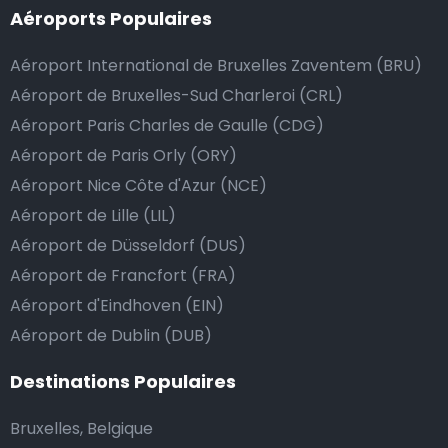
Aéroports Populaires
passe de la manière la plus sûre, confortable et
rapide possible. Si notre service répond ou même
Aéroport International de Bruxelles Zaventem (BRU)
dépasse vos attentes, vous avez bien sûr la possibilité
Aéroport de Bruxelles-Sud Charleroi (CRL)
de donner un pourboire.
Aéroport Paris Charles de Gaulle (CDG)
La manière la plus simple pour ce faire est d’arrondir
Aéroport de Paris Orly (ORY)
le prix de la course au montant supérieur, ou de dire
Aéroport Nice Côte d'Azur (NCE)
au chauffeur de ne pas rendre la monnaie après lui
avoir donné un billet plus élevé que le prix de la
Aéroport de Lille (LIL)
course.
Aéroport de Düsseldorf (DUS)
Aéroport de Francfort (FRA)
Aéroport d'Eindhoven (EIN)
Combien coûte une navette d’aéroport à
Aéroport de Dublin (DUB)
Marmaris?
Destinations Populaires
L’un des plus gros avantages des transports
d’aéroport proposés par Airport Taxis est un tarif fixe
Bruxelles, Belgique