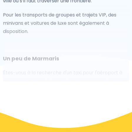
ville ou s’il faut traverser une frontière.
Pour les transports de groupes et trajets VIP, des
minivans et voitures de luxe sont également à
disposition.
Un peu de Marmaris
Êtes-vous à la recherche d'un taxi pour l'aéroport à
Marmaris ? Bien que ce soit un grand pays, le nombre
de taxis prêts à être utilisés dans chaque zone permet
de se rendre facilement et rapidement à un aéroport,
même à la demande. Bien que nous vous
recommandons de réserver votre transfert aéroport
en ligne sur notre site Web, pour vous faire voyager
sans stress.