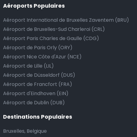
Aéroports Populaires
passe de la manière la plus sûre, confortable et
rapide possible. Si notre service répond ou même
Aéroport International de Bruxelles Zaventem (BRU)
dépasse vos attentes, vous avez bien sûr la possibilité
Aéroport de Bruxelles-Sud Charleroi (CRL)
de donner un pourboire.
Aéroport Paris Charles de Gaulle (CDG)
La manière la plus simple pour ce faire est d’arrondir
Aéroport de Paris Orly (ORY)
le prix de la course au montant supérieur, ou de dire
Aéroport Nice Côte d'Azur (NCE)
au chauffeur de ne pas rendre la monnaie après lui
avoir donné un billet plus élevé que le prix de la
Aéroport de Lille (LIL)
course.
Aéroport de Düsseldorf (DUS)
Aéroport de Francfort (FRA)
Aéroport d'Eindhoven (EIN)
Combien coûte une navette d’aéroport à
Aéroport de Dublin (DUB)
Karacabey?
Destinations Populaires
L’un des plus gros avantages des transports
d’aéroport proposés par Airport Taxis est un tarif fixe
Bruxelles, Belgique