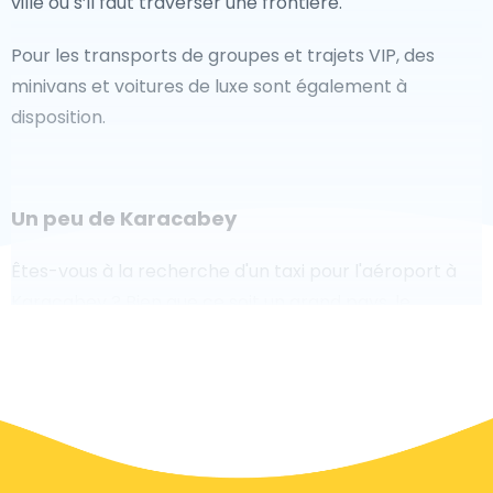
ville ou s’il faut traverser une frontière.
Pour les transports de groupes et trajets VIP, des
minivans et voitures de luxe sont également à
disposition.
Un peu de Karacabey
Êtes-vous à la recherche d'un taxi pour l'aéroport à
Karacabey ? Bien que ce soit un grand pays, le
nombre de taxis prêts à être utilisés dans chaque
zone permet de se rendre facilement et rapidement
à un aéroport, même à la demande. Bien que nous
vous recommandons de réserver votre transfert
aéroport en ligne sur notre site Web, pour vous faire
voyager sans stress.