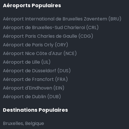
Aéroports Populaires
dépasse vos attentes, vous avez bien sûr la possibilité
de donner un pourboire.
Aéroport International de Bruxelles Zaventem (BRU)
La manière la plus simple pour ce faire est d’arrondir
Aéroport de Bruxelles-Sud Charleroi (CRL)
le prix de la course au montant supérieur, ou de dire
Aéroport Paris Charles de Gaulle (CDG)
au chauffeur de ne pas rendre la monnaie après lui
Aéroport de Paris Orly (ORY)
avoir donné un billet plus élevé que le prix de la
Aéroport Nice Côte d'Azur (NCE)
course.
Aéroport de Lille (LIL)
Aéroport de Düsseldorf (DUS)
Combien coûte une navette d’aéroport à
Aéroport de Francfort (FRA)
Bodrum?
Aéroport d'Eindhoven (EIN)
Aéroport de Dublin (DUB)
L’un des plus gros avantages des transports
d’aéroport proposés par Airport Taxis est un tarif fixe
Destinations Populaires
pour votre navette.
Bruxelles, Belgique
Contrairement aux taxis traditionnels, nous n’ajoutons