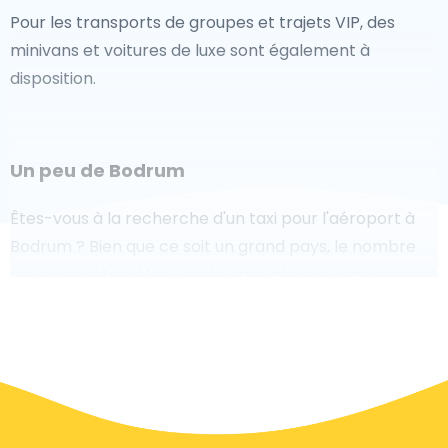
Pour les transports de groupes et trajets VIP, des
minivans et voitures de luxe sont également à
disposition.
Un peu de Bodrum
Êtes-vous à la recherche d'un taxi pour l'aéroport à
Bodrum ? Bien que ce soit un grand pays, le nombre
de taxis prêts à être utilisés dans chaque zone permet
de se rendre facilement et rapidement à un aéroport,
même à la demande. Bien que nous vous
recommandons de réserver votre transfert aéroport
en ligne sur notre site Web, pour vous faire voyager
sans stress.