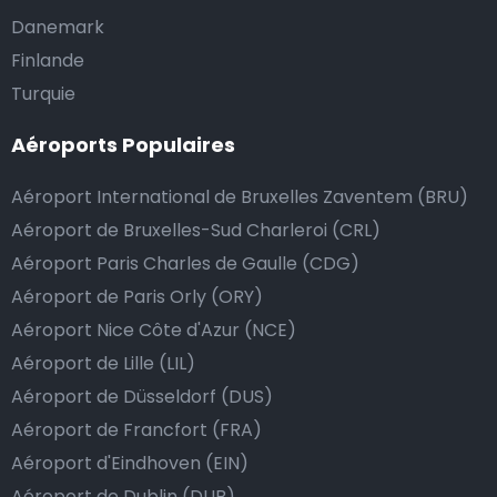
Danemark
une liste des aéroports où nos taxis sont à disposition
24 heures sur 24 et 7 jours sur 7 :
Finlande
Turquie
Faut-il donner pourboire au chauffeur de taxi ?
Aéroports Populaires
Nous mettons tout en œuvre pour que votre trajet se
Aéroport International de Bruxelles Zaventem (BRU)
passe de la manière la plus sûre, confortable et
rapide possible. Si notre service répond ou même
Aéroport de Bruxelles-Sud Charleroi (CRL)
dépasse vos attentes, vous avez bien sûr la possibilité
Aéroport Paris Charles de Gaulle (CDG)
de donner un pourboire.
Aéroport de Paris Orly (ORY)
La manière la plus simple pour ce faire est d’arrondir
Aéroport Nice Côte d'Azur (NCE)
le prix de la course au montant supérieur, ou de dire
Aéroport de Lille (LIL)
au chauffeur de ne pas rendre la monnaie après lui
Aéroport de Düsseldorf (DUS)
avoir donné un billet plus élevé que le prix de la
Aéroport de Francfort (FRA)
course.
Aéroport d'Eindhoven (EIN)
Aéroport de Dublin (DUB)