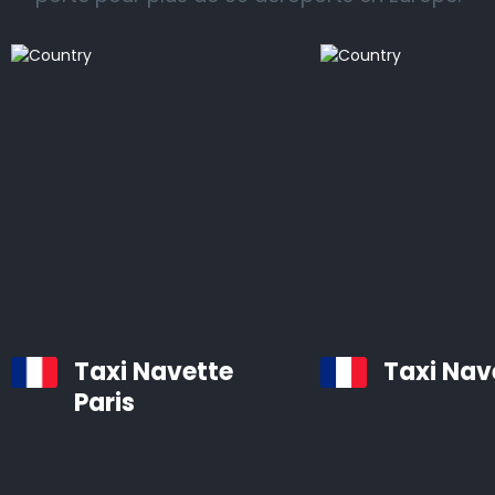
Nous vous proposons un service de taxi professionnel
et fiable vers et depuis les gares ferroviaires, les
aéroports et les ports de croisière dans toutes les
régions de Beauvais.
Tous nos véhicules sont des voitures confortables et
bien entretenues, équipées d’un système de
navigation et d’air conditionné.
Les chauffeurs professionnels d’Airporttaxis.com sont
ponctuels, aimables et attentifs aux besoins des
clients.
Taxi Navette
Taxi Nav
Paris
Taxis d’aéroport à Beauvais
Infos pratiques à savoir sur les navettes d’aéroport