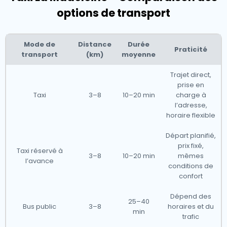
options de transport
Mode de
Distance
Durée
Praticité
transport
(km)
moyenne
Trajet direct,
prise en
Taxi
3–8
10–20 min
charge à
l’adresse,
horaire flexible
Départ planifié,
prix fixé,
Taxi réservé à
3–8
10–20 min
mêmes
l’avance
conditions de
confort
Dépend des
25–40
Bus public
3–8
horaires et du
min
trafic