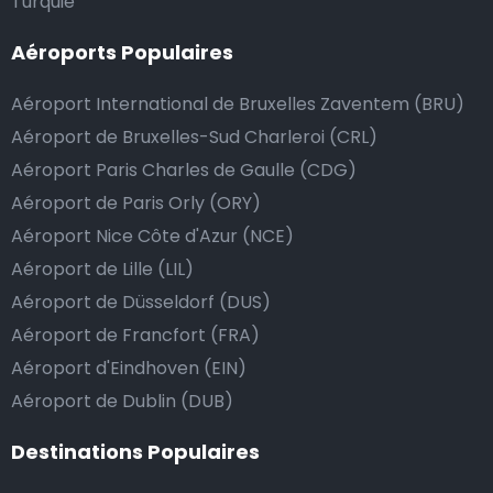
Turquie
rapide possible. Si notre service répond ou même
dépasse vos attentes, vous avez bien sûr la possibilité
Aéroports Populaires
de donner un pourboire.
Aéroport International de Bruxelles Zaventem (BRU)
La manière la plus simple pour ce faire est d’arrondir
le prix de la course au montant supérieur, ou de dire
Aéroport de Bruxelles-Sud Charleroi (CRL)
au chauffeur de ne pas rendre la monnaie après lui
Aéroport Paris Charles de Gaulle (CDG)
avoir donné un billet plus élevé que le prix de la
Aéroport de Paris Orly (ORY)
course.
Aéroport Nice Côte d'Azur (NCE)
Aéroport de Lille (LIL)
Aéroport de Düsseldorf (DUS)
Combien coûte une navette d’aéroport à Albi?
Aéroport de Francfort (FRA)
L’un des plus gros avantages des transports
Aéroport d'Eindhoven (EIN)
d’aéroport proposés par notre site web est un tarif
Aéroport de Dublin (DUB)
fixe pour votre navette.
Destinations Populaires
Contrairement aux taxis traditionnels, nous n’ajoutons