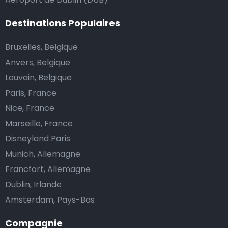
Combien coûte une navette d’aéroport à
Destinations Populaires
Courbevoie?
Bruxelles, Belgique
L’un des plus gros avantages des transports
Anvers, Belgique
d’aéroport proposés par notre site web est un tarif
Louvain, Belgique
fixe pour votre navette.
Paris, France
Contrairement aux taxis traditionnels, nous n’ajoutons
Nice, France
pas de frais supplémentaires au prix d’une course en
Marseille, France
taxi de nuit, ni de supplément pour venir vous
Disneyland Paris
chercher ou pour l’attente si votre vol a du retard.
Munich, Allemagne
Réservez votre navette d’aéroport abordable et
Francfort, Allemagne
profitez de votre voyage.
Dublin, Irlande
Amsterdam, Pays-Bas
Est-il possible de réserver une navette de taxi en
Compagnie