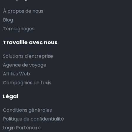
arrivant à l’aéroport ?
À propos de nous
Notre service de transferts à partir d’aéroports est
Blog
basé sur des trajets privés, professionnels ou de
Témoignages
groupe réservés au préalable. Si vous souhaitez
bénéficier de notre service de taxi d’aéroport avec
Travaille avec nous
nos prix fixes abordables, nous vous recommandons
Solutions d'entreprise
de réserver votre navette d’aéroport à l’avance, sur
Agence de voyage
notre site internet.
Affiliés Web
Vous trouverez aussi des taxis traditionnels stationnés
Compagnies de taxis
à l’aéroport. Ils peuvent certes vous amener à votre
Légal
destination, mais vous ne profiterez dans ce cas pas
d’un prix de course fixe et abordable.
Conditions générales
Politique de confidentialité
Que se passe-t-il si mon vol ou mon train a du
Login Partenaire