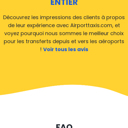
ENTIER
liste des aéroports, où nos taxis opèrent 24h/24 et
7j/7.
Découvrez les impressions des clients à propos
de leur expérience avec Airporttaxis.com, et
Nous couvrons tous les aéroports à partir de
voyez pourquoi nous sommes le meilleur choix
Courbevoie
pour les transferts depuis et vers les aéroports
Les voitures d’Airporttaxis.com roulent 24 heures sur
!
Voir tous les avis
24 et 7 jours sur 7 pour desservir l’ensemble des
aéroports internationaux de Courbevoie, ce qui fait
que nos véhicules sont disponibles pour tous les
trajets dans les villes et villages de Courbevoie. Jetez
un œil sur la liste de l’ensemble des aéroports et
réservez en ligne votre transfert en taxi.
Service de taxi depuis/vers toutes les villes de
FAQ
Courbevoie