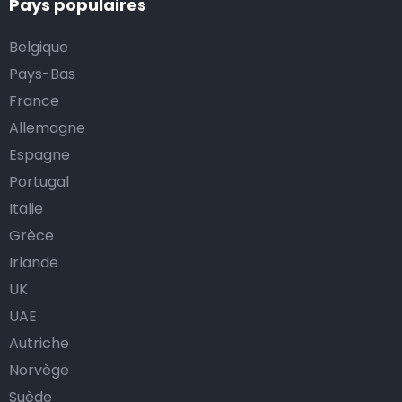
Pays populaires
via notre tableau de bord pour clients ; après chaque
adaptation, le système vous envoie un e-mail de
Belgique
confirmation.
Pays-Bas
France
Airporttaxis.com propose ses services dans tous les
Allemagne
aéroports internationaux, gares ferroviaires et ports
Espagne
de croisière de Courbevoie, et partout dans le monde.
Portugal
Navette d’aéroport abordable en France : résumé
Italie
Grèce
La France est un pays relativement grand et peuplé.
Irlande
Elle est située en Europe occidentale et a des
UK
frontières avec l’Allemagne, la France, les Pays-Bas et
UAE
le Luxembourg, ainsi qu’un accès à la mer du Nord. Nos
Autriche
taxis travaillent depuis tous les aéroports
Norvège
internationaux de France et sont donc disponibles
Suède
dans toutes les villes et tous les villages du pays. Voici