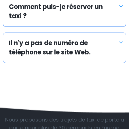
La mission d’Airport Taxis est de vous proposer une
Comment puis-je réserver un
navette d’aéroport en taxi abordable et efficace vers
taxi ?
et depuis tous les aéroports, ports de croisière et
gares ferroviaires.
Chez Airporttaxis.com, votre transfert en taxi coûte
Il n'y a pas de numéro de
35 % moins cher qu’un taxi normal pris sur place. Vous
téléphone sur le site Web.
pouvez aussi avoir la certitude que nous rendrons
votre transport en taxi vers un aéroport le plus
rapide, sûr et avantageux possible.
Airporttaxis.com est un site de réservations de
navettes d’aéroports proposé dans différents
aéroports en Europe et dans le monde. Nous
AÉROPORTS FRÉQUENTÉS
proposons des prix compétitifs pour nos navettes en
taxis, ainsi qu’une réduction spéciale sur le volume.
Nous proposons des trajets de taxi de porte à
porte pour plus de 30 aéroports en Europe.