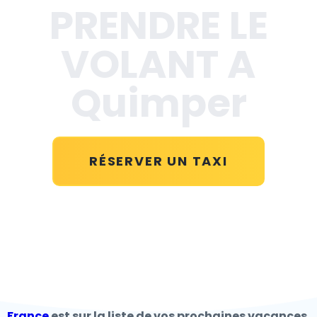
PRENDRE LE
VOLANT A
Quimper
RÉSERVER UN TAXI
France
est sur la liste de vos prochaines vacances