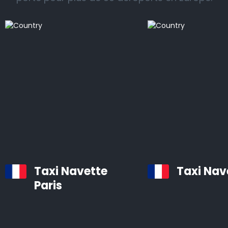
Nous vous proposons un service de taxi professionnel
et fiable vers et depuis les gares ferroviaires, les
aéroports et les ports de croisière dans toutes les
régions de Quimper.
Tous nos véhicules sont des voitures confortables et
bien entretenues, équipées d’un système de
navigation et d’air conditionné.
Les chauffeurs professionnels d’Airporttaxis.com sont
ponctuels, aimables et attentifs aux besoins des
clients.
Taxi Navette
Taxi Nav
Paris
Taxis d’aéroport à Quimper
Infos pratiques à savoir sur les navettes d’aéroport