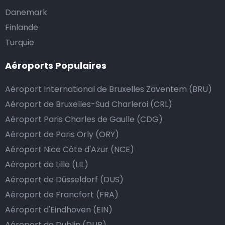
Danemark
une liste des aéroports où nos taxis sont à disposition
24 heures sur 24 et 7 jours sur 7 :
Finlande
Turquie
Faut-il donner pourboire au chauffeur de taxi ?
Aéroports Populaires
Nous mettons tout en œuvre pour que votre trajet se
Aéroport International de Bruxelles Zaventem (BRU)
passe de la manière la plus sûre, confortable et
rapide possible. Si notre service répond ou même
Aéroport de Bruxelles-Sud Charleroi (CRL)
dépasse vos attentes, vous avez bien sûr la possibilité
Aéroport Paris Charles de Gaulle (CDG)
de donner un pourboire.
Aéroport de Paris Orly (ORY)
La manière la plus simple pour ce faire est d’arrondir
Aéroport Nice Côte d'Azur (NCE)
le prix de la course au montant supérieur, ou de dire
Aéroport de Lille (LIL)
au chauffeur de ne pas rendre la monnaie après lui
Aéroport de Düsseldorf (DUS)
avoir donné un billet plus élevé que le prix de la
Aéroport de Francfort (FRA)
course.
Aéroport d'Eindhoven (EIN)
Aéroport de Dublin (DUB)