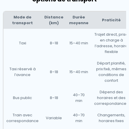
Mode de
Distance
Durée
Praticité
transport
(km)
moyenne
Trajet direct, prise
en charge à
Taxi
8–18
15–40 min
l’adresse, horaire
flexible
Départ planifié,
Taxi réservé à
prix fixé, mêmes
8–18
15–40 min
l’avance
conditions de
confort
Dépend des
40–70
Bus public
8–18
horaires et des
min
correspondances
Train avec
40–70
Changements,
Variable
correspondance
min
horaires fixes