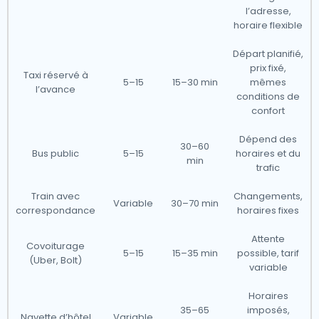
l’adresse,
horaire flexible
Départ planifié,
prix fixé,
Taxi réservé à
5–15
15–30 min
mêmes
l’avance
conditions de
confort
Dépend des
30–60
Bus public
5–15
horaires et du
min
trafic
Train avec
Changements,
Variable
30–70 min
correspondance
horaires fixes
Attente
Covoiturage
5–15
15–35 min
possible, tarif
(Uber, Bolt)
variable
Horaires
35–65
imposés,
Navette d’hôtel
Variable