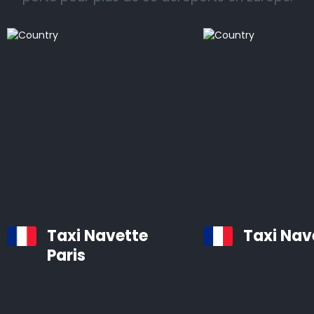
Nous vous proposons un service de taxi professionnel
et fiable vers et depuis les gares ferroviaires, les
aéroports et les ports de croisière dans toutes les
régions de Saint-Brieuc.
Tous nos véhicules sont des voitures confortables et
bien entretenues, équipées d’un système de
navigation et d’air conditionné.
Les chauffeurs professionnels d’Airporttaxis.com sont
ponctuels, aimables et attentifs aux besoins des
clients.
Taxi Navette
Taxi Nav
Paris
Taxis d’aéroport à Saint-Brieuc
Infos pratiques à savoir sur les navettes d’aéroport