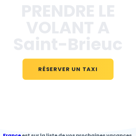
PRENDRE LE
VOLANT A
Saint-Brieuc
RÉSERVER UN TAXI
France
est sur la liste de vos prochaines vacances