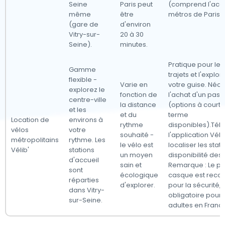
Seine
Paris peut
(comprend l'acc
même
être
métros de Paris).
(gare de
d'environ
Vitry-sur-
20 à 30
Seine).
minutes.
Pratique pour les
Gamme
trajets et l'explor
flexible -
Varie en
votre guise. Néce
explorez le
fonction de
l'achat d'un pass 
centre-ville
la distance
(options à court 
et les
et du
terme
Location de
environs à
rythme
disponibles).Tél
vélos
votre
souhaité -
l'application Véli
métropolitains
rythme. Les
le vélo est
localiser les stati
Vélib'
stations
un moyen
disponibilité des 
d'accueil
sain et
Remarque : Le po
sont
écologique
casque est rec
réparties
d'explorer.
pour la sécurité,
dans Vitry-
obligatoire pour 
sur-Seine.
adultes en Franc