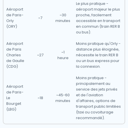
Le plus pratique -
Aéroport
aéroport majeur le plus
de Paris-
~30
proche, facilement
~7
Orly
minutes
accessible en transport
(ORY)
en commun (train RER B
ou bus).
Aéroport
Moins pratique qu'Orly -
de Paris
distance plus éloignée,
~1
Charles
~27
nécessite le train RER B
heure
de Gaulle
ou un bus express pour
(CDG)
la connexion.
Moins pratique -
principalement au
Aéroport
service des jets privés
de Paris-
~45-60
et de l'aviation
Le
~18
minutes
d'affaires, options de
Bourget
transport public limitées
(LBG)
(taxi ou covoiturage
recommandé).