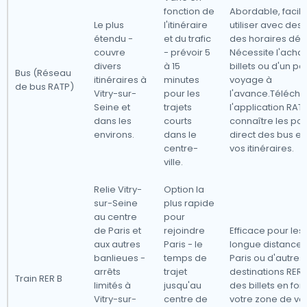
fonction de
Abordable, facile
Le plus
l'itinéraire
utiliser avec des 
étendu -
et du trafic
des horaires dés
couvre
- prévoir 5
Nécessite l'acha
divers
à 15
billets ou d'un p
Bus (Réseau
itinéraires à
minutes
voyage à
de bus RATP)
Vitry-sur-
pour les
l'avance.Téléch
Seine et
trajets
l'application RAT
dans les
courts
connaître les pos
environs.
dans le
direct des bus et 
centre-
vos itinéraires.
ville.
Relie Vitry-
Option la
sur-Seine
plus rapide
au centre
pour
de Paris et
rejoindre
Efficace pour le
aux autres
Paris - le
longue distance 
banlieues -
temps de
Paris ou d'autres
arrêts
trajet
destinations RER.
Train RER B
limités à
jusqu'au
des billets en fon
Vitry-sur-
centre de
votre zone de v