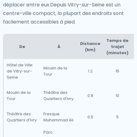
déplacer entre eux.Depuis Vitry-sur-Seine est un
centre-ville compact, la plupart des endroits sont
facilement accessibles à pied.
Temps de
Distance
De
À
trajet
(km)
t
(minutes)
Hôtel de Ville
Moulin de la
de Vitry-sur-
1.2
15
Tour
Seine
Moulin de la
Théâtre des
0.8
10
Tour
Quartiers d'Ivry
Théâtre des
Fresque
0.5
5
Quartiers d'Ivry
Muhammad Ali
Parc