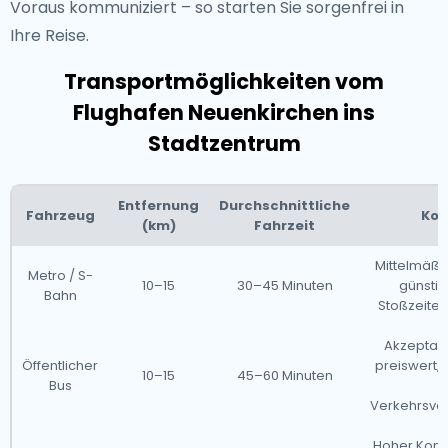
Voraus kommuniziert – so starten Sie sorgenfrei in
Ihre Reise.
Transportmöglichkeiten vom
Flughafen Neuenkirchen ins
Stadtzentrum
Entfernung
Durchschnittliche
Fahrzeug
Kom
(km)
Fahrzeit
Mittelmäßig
Metro / S-
10–15
30–45 Minuten
günstig
Bahn
Stoßzeiten 
Akzeptabl
Öffentlicher
preiswert, 
10–15
45–60 Minuten
Bus
f
Verkehrsve
Hoher Komfo