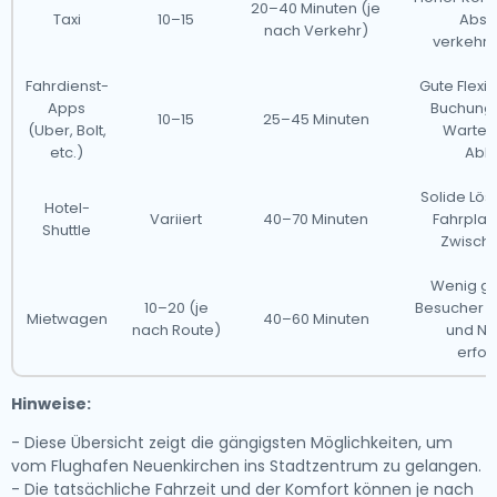
20–40 Minuten (je
Taxi
10–15
Abse
nach Verkehr)
verkehr
Fahrdienst-
Gute Flexib
Apps
Buchung,
10–15
25–45 Minuten
(Uber, Bolt,
Warteze
etc.)
Abh
Solide Lös
Hotel-
Variiert
40–70 Minuten
Fahrplan
Shuttle
Zwisch
Wenig ge
10–20 (je
Besucher –
Mietwagen
40–60 Minuten
nach Route)
und Na
erfor
Hinweise:
- Diese Übersicht zeigt die gängigsten Möglichkeiten, um
vom Flughafen Neuenkirchen ins Stadtzentrum zu gelangen.
- Die tatsächliche Fahrzeit und der Komfort können je nach