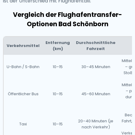
ist der Unterschied mit Flughafentaxi.
Vergleich der Flughafentransfer-
Optionen Bad Schönborn
Entfernung
Durchschnittliche
Verkehrsmittel
(km)
Fahrzeit
Mitte
U-Bahn / S-Bahn
10–15
30–45 Minuten
– gün
Stoßze
Mitte
– pr
Öffentlicher Bus
10–15
45–60 Minuten
durc
Bequ
20–40 Minuten (je
Fahrt,
Taxi
10–15
nach Verkehr)
Verke