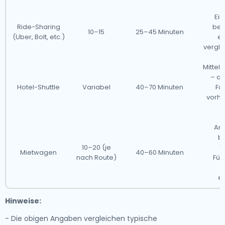
Ein
Ride-Sharing
beq
10–15
25–45 Minuten
(Uber, Bolt, etc.)
er
vergle
Mitte
– a
Hotel-Shuttle
Variabel
40–70 Minuten
Fah
vorhe
Am
b
10–20 (je
T
Mietwagen
40–60 Minuten
nach Route)
Füh
N
er
Hinweise:
- Die obigen Angaben vergleichen typische