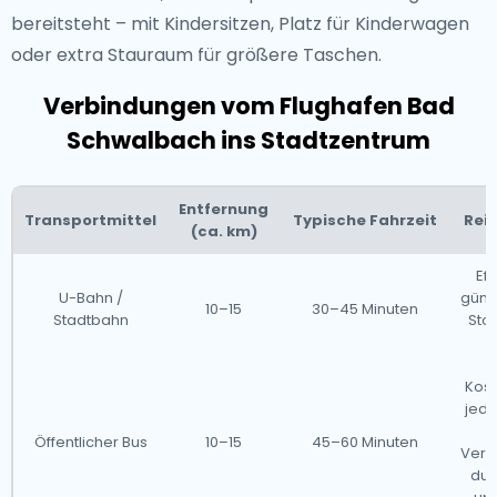
bereitsteht – mit Kindersitzen, Platz für Kinderwagen
oder extra Stauraum für größere Taschen.
Verbindungen vom Flughafen Bad
Schwalbach ins Stadtzentrum
Entfernung
Transportmittel
Typische Fahrzeit
Rei
(ca. km)
Eff
U-Bahn /
günst
10–15
30–45 Minuten
Stadtbahn
Stoß
ü
Kost
jedo
Öffentlicher Bus
10–15
45–60 Minuten
Verz
dur