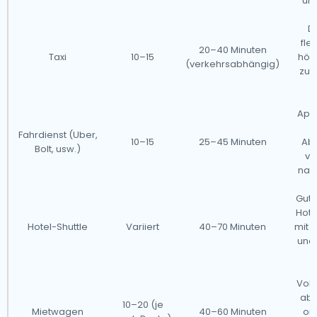
un
Di
fle
20–40 Minuten
Taxi
10–15
höh
(verkehrsabhängig)
zu 
App
S
Fahrdienst (Uber,
10–15
25–45 Minuten
Ab
Bolt, usw.)
va
nac
Gut 
Hote
Hotel-Shuttle
Variiert
40–70 Minuten
mit 
und
Voll
abe
10–20 (je
Mietwagen
40–60 Minuten
or