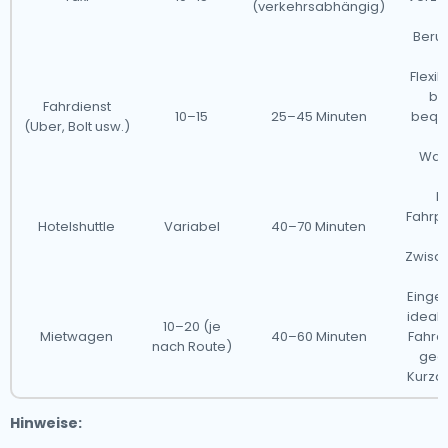
(verkehrsabhängig)
Beruf
Flexi
ba
Fahrdienst
10–15
25–45 Minuten
bequ
(Uber, Bolt usw.)
Wart
Mi
Fahrpl
Hotelshuttle
Variabel
40–70 Minuten
o
Zwisc
Einge
ideal 
10–20 (je
Mietwagen
40–60 Minuten
Fahre
nach Route)
geei
Kurza
Hinweise: