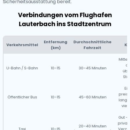
Sicherheitsausstattung bereit.
Verbindungen vom Flughafen
Lauterbach ins Stadtzentrum
Entfernung
Durchschnittliche
Verkehrsmittel
Ko
(km)
Fahrzeit
Mittel
ab
U-Bahn / S-Bahn
10–15
30–45 Minuten
über
Sto
Ei
preis
Öffentlicher Bus
10–15
45–60 Minuten
langs
viel
Gut – 
privat
20–40 Minuten
Taxi
10–15
Verzö