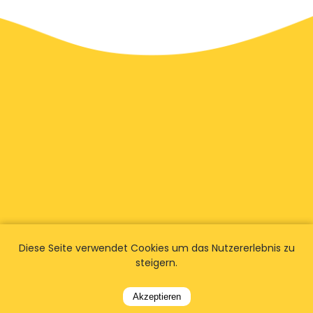
Diese Seite verwendet Cookies um das Nutzererlebnis zu
Wir haben
Fans weltweit
steigern.
Finden Sie heraus, was Kunden über ihre
Akzeptieren