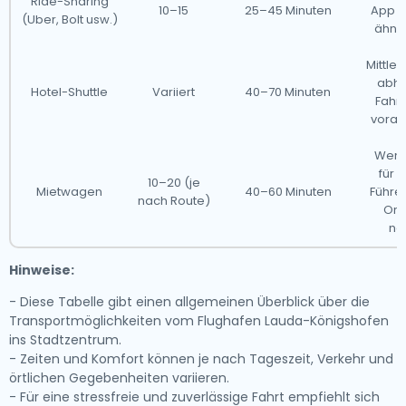
Ride-Sharing
10–15
25–45 Minuten
App er
(Uber, Bolt usw.)
ähnli
Mittler
abhä
Hotel-Shuttle
Variiert
40–70 Minuten
Fahrp
vorab
Weni
für 
10–20 (je
Mietwagen
40–60 Minuten
Führe
nach Route)
Ori
no
Hinweise:
- Diese Tabelle gibt einen allgemeinen Überblick über die
Transportmöglichkeiten vom Flughafen Lauda-Königshofen
ins Stadtzentrum.
- Zeiten und Komfort können je nach Tageszeit, Verkehr und
örtlichen Gegebenheiten variieren.
- Für eine stressfreie und zuverlässige Fahrt empfiehlt sich