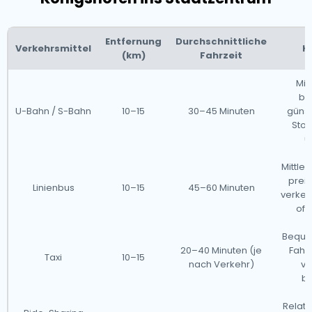
Entfernung
Durchschnittliche
Verkehrsmittel
K
(km)
Fahrzeit
Mit
be
U-Bahn / S-Bahn
10–15
30–45 Minuten
günst
Stoß
ü
Mittler
preis
Linienbus
10–15
45–60 Minuten
verke
oft
Beque
20–40 Minuten (je
Fahrt
Taxi
10–15
nach Verkehr)
vo
be
Relat