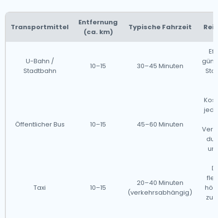
Entfernung
Transportmittel
Typische Fahrzeit
Rei
(ca. km)
Eff
U-Bahn /
günst
10–15
30–45 Minuten
Stadtbahn
Stoß
ü
Kost
jedo
Öffentlicher Bus
10–15
45–60 Minuten
Verz
dur
un
Di
fle
20–40 Minuten
Taxi
10–15
höh
(verkehrsabhängig)
zu 