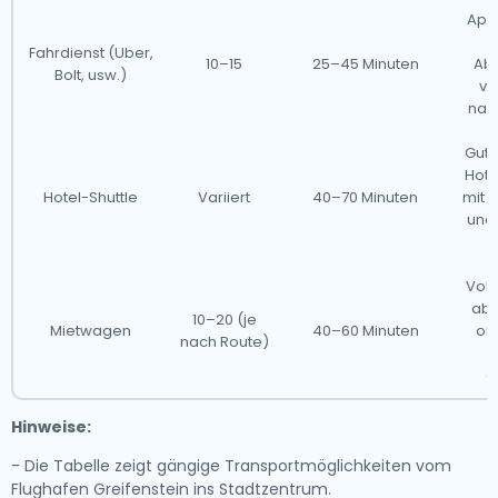
App
S
Fahrdienst (Uber,
10–15
25–45 Minuten
Ab
Bolt, usw.)
va
nac
Gut 
Hote
Hotel-Shuttle
Variiert
40–70 Minuten
mit 
und
Voll
abe
10–20 (je
Mietwagen
40–60 Minuten
or
nach Route)
g
Hinweise:
- Die Tabelle zeigt gängige Transportmöglichkeiten vom
Flughafen Greifenstein ins Stadtzentrum.