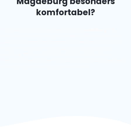
Magdeburg besonders
komfortabel?
Genießen Sie eine stressfreie Fahrt in
Magdeburg
mit
unserem bewährten Flughafentransfer-Service – rund um
die Uhr verfügbar, mit transparenten Preisen, ortskundigen
Fahrern, modernen Fahrzeugen und einfacher Online-
Buchung. Ob Sie in die Stadt, ins Hotel oder zu einem
Geschäftstermin fahren – wir sorgen dafür, dass jede Fahrt
zuverlässig, sicher und angenehm verläuft.