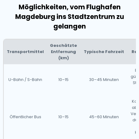
Möglichkeiten, vom Flughafen
Magdeburg ins Stadtzentrum zu
gelangen
Geschätzte
Transportmittel
Entfernung
Typische Fahrzeit
Re
(km)
Ef
güns
U-Bahn / S-Bahn
10–15
30–45 Minuten
Sto
Kos
abe
Ver
Öffentlicher Bus
10–15
45–60 Minuten
dur
Ha