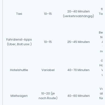
D
fl
20–40 Minuten
Taxi
10–15
Tari
(verkehrsabhängig)
S
Beq
Nu
Fahrdienst-Apps
10–15
25–45 Minuten
A
(Uber, Bolt usw.)
v
nac
Gu
Hot
Hotelshuttle
Variabel
40–70 Minuten
Wa
un
Vol
10–20 (je
abe
Mietwagen
40–60 Minuten
nach Route)
für