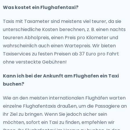
Was kostet ein Flughafentaxi?
Weitere Informationen zu
Taxis in Iserlohn
finden Sie
auf der Website der Stadt.
Taxis mit Taxameter sind meistens viel teurer, da sie
unterschiedliche Kosten berechnen, z. B. einen nachts
Trinkgeld
teureren Abholpreis, einen Preis pro Kilometer und
wahrscheinlich auch einen Wartepreis. Wir bieten
Es ist üblich, dem Taxifahrer in Deutschland ein
Taxiservices zu festen Preisen ab 37 Euro pro Fahrt
Trinkgeld von 10 % des Fahrpreises zu geben.
ohne versteckte Gebühren!
Kann ich bei der Ankunft am Flughafen ein Taxi
buchen?
Wie an den meisten internationalen Flughäfen warten
einzelne Flughafentaxis draußen, um die Passagiere an
ihr Ziel zu bringen. Wenn Sie jedoch sicher sein
möchten, sofort ein Taxi zu finden, empfehlen wir