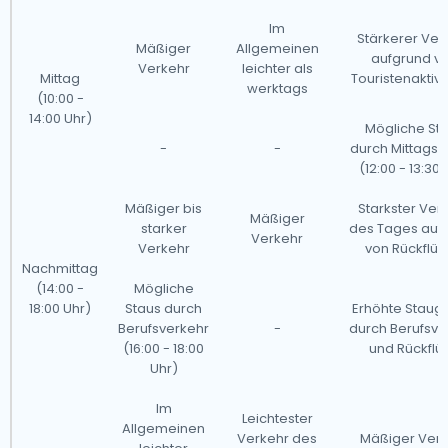
Im
Stärkerer Ver
Mäßiger
Allgemeinen
aufgrund v
Verkehr
leichter als
Mittag
Touristenaktivi
werktags
(10:00 -
14:00 Uhr)
Mögliche St
-
-
durch Mittags
(12:00 - 13:30 
Mäßiger bis
Starkster Ver
Mäßiger
starker
des Tages auf
Verkehr
Verkehr
von Rückflü
Nachmittag
(14:00 -
Mögliche
18:00 Uhr)
Staus durch
Erhöhte Staug
Berufsverkehr
-
durch Berufsve
(16:00 - 18:00
und Rückflü
Uhr)
Im
Leichtester
Allgemeinen
Verkehr des
Mäßiger Verk