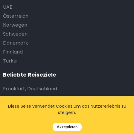
UAE
Österreich
Norwegen
Schweden
Dänemark
Finnland
Türkei
Beliebte Reiseziele
Frankfurt, Deutschland
München, Deutschland
Dublin, Irland
Diese Seite verwendet Cookies um das Nutzererlebnis zu
steigern.
Amsterdam, Niederlande
Brüssel, Belgien
Akzeptieren
Antwerpen, Belgien