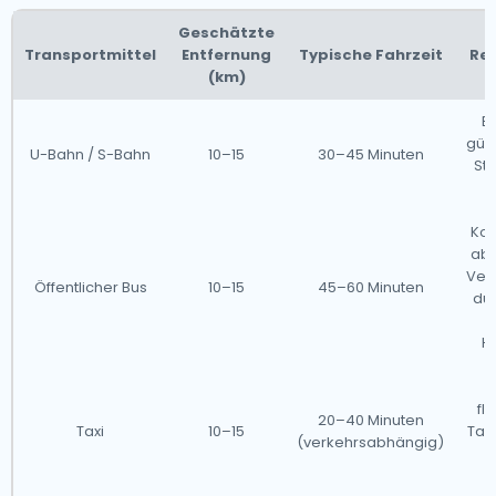
Geschätzte
Transportmittel
Entfernung
Typische Fahrzeit
Re
(km)
Ef
güns
U-Bahn / S-Bahn
10–15
30–45 Minuten
Sto
Kos
abe
Ver
Öffentlicher Bus
10–15
45–60 Minuten
dur
Ha
D
fl
20–40 Minuten
Taxi
10–15
Tari
(verkehrsabhängig)
S