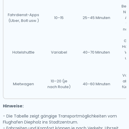
Beq
Nu
Fahrdienst-Apps
10–15
25–45 Minuten
A
(Uber, Bolt usw.)
v
nac
Gu
Hot
Hotelshuttle
Variabel
40–70 Minuten
Wa
un
Vol
10–20 (je
abe
Mietwagen
40–60 Minuten
nach Route)
für
Hinweise:
- Die Tabelle zeigt gängige Transportmöglichkeiten vom
Flughafen Diepholz ins Stadtzentrum.
- Fahrzeiten und Komfort können je nach Verkehr, Uhrzeit