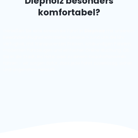
Diepholz besonders
komfortabel?
Genießen Sie eine stressfreie Fahrt in
Diepholz
mit unserem
bewährten Flughafentransfer-Service – rund um die Uhr
verfügbar, mit transparenten Preisen, ortskundigen Fahrern,
modernen Fahrzeugen und einfacher Online-Buchung. Ob
Sie in die Stadt, ins Hotel oder zu einem Geschäftstermin
fahren – wir sorgen dafür, dass jede Fahrt zuverlässig, sicher
und angenehm verläuft.