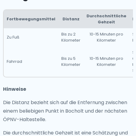
Durchschnittliche
Fortbewegungsmittel
Distanz
B
Gehzeit
Bis zu 2
10-15 Minuten pro
S
Zu Fuß
Kilometer
Kilometer
k
S
Bis zu 5
10-15 Minuten pro
u
Fahrrad
Kilometer
Kilometer
fü
S
Hinweise
Die Distanz bezieht sich auf die Entfernung zwischen
einem beliebigen Punkt in Bocholt und der nächsten
ÖPNV-Haltestelle.
Die durchschnittliche Gehzeit ist eine Schätzung und