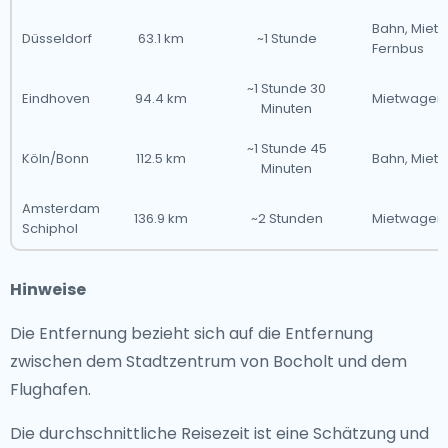
Bahn, Miet
Düsseldorf
63.1 km
~1 Stunde
Fernbus
~1 Stunde 30
Eindhoven
94.4 km
Mietwagen
Minuten
~1 Stunde 45
Köln/Bonn
112.5 km
Bahn, Miet
Minuten
Amsterdam
136.9 km
~2 Stunden
Mietwagen
Schiphol
Hinweise
Die Entfernung bezieht sich auf die Entfernung
zwischen dem Stadtzentrum von Bocholt und dem
Flughafen.
Die durchschnittliche Reisezeit ist eine Schätzung und