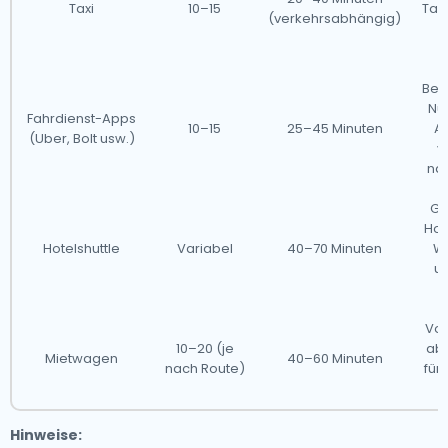
Taxi
10–15
Tari
(verkehrsabhängig)
S
Beq
Nu
Fahrdienst-Apps
10–15
25–45 Minuten
A
(Uber, Bolt usw.)
v
nac
Gu
Hot
Hotelshuttle
Variabel
40–70 Minuten
Wa
un
Vol
10–20 (je
abe
Mietwagen
40–60 Minuten
nach Route)
für
Hinweise: