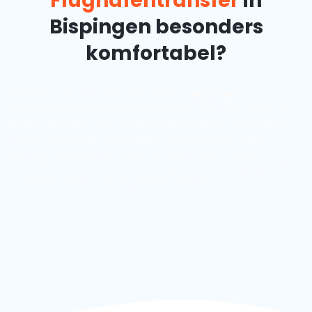
Flughafentransfer
in
Bispingen besonders
komfortabel?
Genießen Sie eine stressfreie Fahrt in
Bispingen
mit
unserem bewährten Flughafentransfer-Service – rund um
die Uhr verfügbar, mit transparenten Preisen, ortskundigen
Fahrern, modernen Fahrzeugen und einfacher Online-
Buchung. Ob Sie in die Stadt, ins Hotel oder zu einem
Geschäftstermin fahren – wir sorgen dafür, dass jede Fahrt
zuverlässig, sicher und angenehm verläuft.