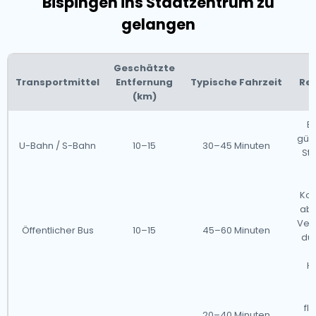
Bispingen ins Stadtzentrum zu
gelangen
Geschätzte
Transportmittel
Entfernung
Typische Fahrzeit
Re
(km)
Ef
güns
U-Bahn / S-Bahn
10–15
30–45 Minuten
Sto
Kos
abe
Ver
Öffentlicher Bus
10–15
45–60 Minuten
dur
Ha
D
fl
20–40 Minuten