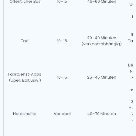
Öffentlicher Bus
10–15
45–60 Minuten
dur
Ha
D
fl
20–40 Minuten
Taxi
10–15
Tari
(verkehrsabhängig)
S
Beq
Nu
Fahrdienst-Apps
10–15
25–45 Minuten
A
(Uber, Bolt usw.)
v
nac
Gu
Hot
Hotelshuttle
Variabel
40–70 Minuten
Wa
un