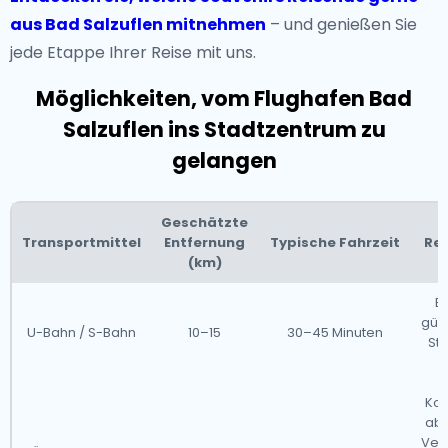
aus Bad Salzuflen mitnehmen
– und genießen Sie
jede Etappe Ihrer Reise mit uns.
Möglichkeiten, vom Flughafen Bad
Salzuflen ins Stadtzentrum zu
gelangen
Geschätzte
Transportmittel
Entfernung
Typische Fahrzeit
Re
(km)
Ef
güns
U-Bahn / S-Bahn
10–15
30–45 Minuten
Sto
Kos
abe
Ver