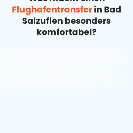
Flughafentransfer
in Bad
Salzuflen besonders
komfortabel?
Genießen Sie eine stressfreie Fahrt in
Bad Salzuflen
mit
unserem bewährten Flughafentransfer-Service – rund um
die Uhr verfügbar, mit transparenten Preisen, ortskundigen
Fahrern, modernen Fahrzeugen und einfacher Online-
Buchung. Ob Sie in die Stadt, ins Hotel oder zu einem
Geschäftstermin fahren – wir sorgen dafür, dass jede Fahrt
zuverlässig, sicher und angenehm verläuft.