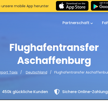
e unsere mobile App herunter
Partnerschaft
Fa
Flughafentransfer
Aschaffenburg
Flughafentransfer Aschaffenbu
irport Taxis
Deutschland
450k glückliche Kunden
Sichere Online-Zahlun