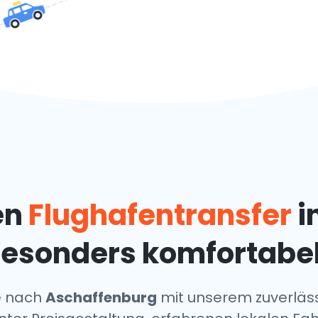
en
Flughafentransfer
i
esonders komfortabe
se nach
Aschaffenburg
mit unserem zuverläs