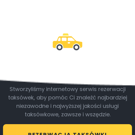
Bądź z nami
Stworzyliśmy internetowy serwis rezerwacji
taksówek, aby pomóc Ci znaleźć najbardziej
niezawodne i najwyższej jakości usługi
taksówkowe, zawsze i wszędzie.
REZERWACJA TAKSÓWKI