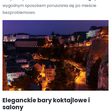
wygodnym sposobem poruszania się po mieście
bezproblemowo.
Eleganckie bary koktajlowe i
salony