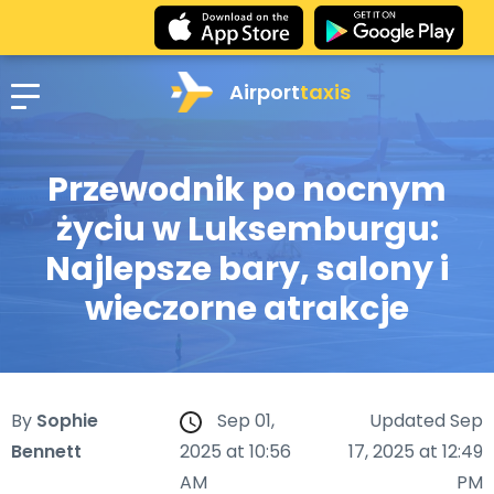
Airport
taxis
Przewodnik po nocnym
życiu w Luksemburgu:
Najlepsze bary, salony i
wieczorne atrakcje
By
Sophie
Sep 01,
Updated Sep
Bennett
2025 at 10:56
17, 2025 at 12:49
AM
PM