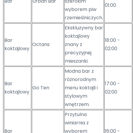
Bar
Urban Bar
szerokim
01:00
wyborem piw
rzemieślniczych.
Ekskluzywny bar
koktajlowy
Bar
18:00 -
Octans
znany z
koktajlowy
02:00
precyzyjnej
mieszanki.
Modna bar z
różnorodnym
Bar
17:00 -
Go Ten
menu koktajli i
koktajlowy
02:00
stylowym
wnętrzem.
Przytulna
winiarnia z
Bar
wyborem
16:00 -