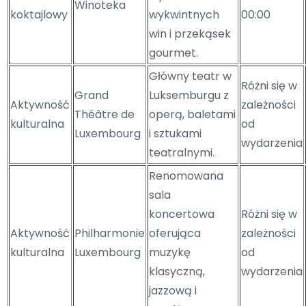
Winoteka
koktajlowy
wykwintnych
00:00
win i przekąsek
gourmet.
Główny teatr w
Różni się w
Grand
Luksemburgu z
Aktywność
zależności
Théâtre de
operą, baletami
kulturalna
od
Luxembourg
i sztukami
wydarzenia
teatralnymi.
Renomowana
sala
koncertowa
Różni się w
Aktywność
Philharmonie
oferująca
zależności
kulturalna
Luxembourg
muzykę
od
klasyczną,
wydarzenia
jazzową i