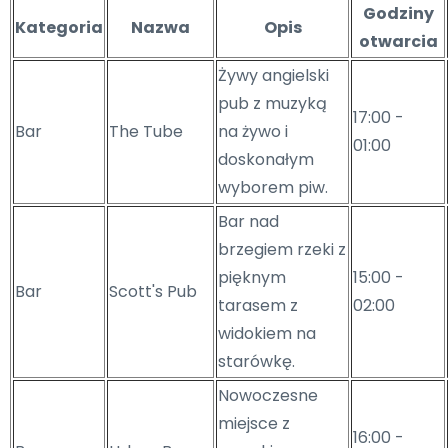
Godziny
Kategoria
Nazwa
Opis
otwarcia
Żywy angielski
pub z muzyką
17:00 -
Bar
The Tube
na żywo i
01:00
doskonałym
wyborem piw.
Bar nad
brzegiem rzeki z
pięknym
15:00 -
Bar
Scott's Pub
tarasem z
02:00
widokiem na
starówkę.
Nowoczesne
miejsce z
16:00 -