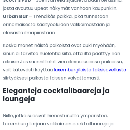
Scott’s Pub
– Joenvarrella sijaitseva baari terassilla,
josta avautuu upeat näkymät vanhaan kaupunkiin.
Urban Bar
– Trendikäs paikka, joka tunnetaan
erinomaisesta käsityöoluiden valikoimastaan ja
eloisasta ilmapiiristään.
Koska monet näistä paikoista ovat auki myöhään,
sinun ei tarvitse huolehtia siitä, että ilta päättyy liian
aikaisin.Jos suunnittelet vierailevasi useissa paikoissa,
voit kätevästi käyttää
luxemburgilaista taksisovellusta
siirtyäksesi paikasta toiseen vaivattomasti.
Eleganteja cocktailbaareja ja
loungeja
Niille, jotka suosivat hienostunutta ympäristöä,
Luxemburg tarjoaa valikoiman cocktailbaareja ja