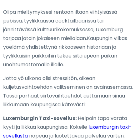
Olipa mieltymyksesi rentoon iltaan viihtyisässä
pubissa, tyylikkäässä cocktailbaarissa tai
jännittävässä kulttuurikokemuksessa, Luxemburg
tarjoaa jotain jokaiseen mielialaan.Kaupungin vilkas
yöelämä yhdistettynä rikkaaseen historiaan ja
tyylikkäisiin paikkoihin tekee siitä upean paikan
unohtumattomalle illalle.
Jotta yö ulkona olisi stressitön, oikean
kuljetusvaihtoehdon valitseminen on avainasemassa.
Tässä parhaat siirtovaihtoehdot auttamaan sinua
liikkumaan kaupungissa kätevästi:
Luxemburgin Taxi-sovellus:
Helpoin tapa varata
kyyti ja liikkua kaupungissa. Kokeile
luxemburgin taxi-
sovellusta
nopeaa ja luotettavaa palvelua varten.