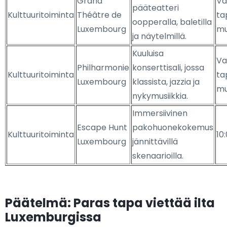
Grand
Va
pääteatteri
Kulttuuritoiminta
Théâtre de
ta
oopperalla, baletilla
Luxembourg
m
ja näytelmillä.
Kuuluisa
Va
Philharmonie
konserttisali, jossa
Kulttuuritoiminta
ta
Luxembourg
klassista, jazzia ja
m
nykymusiikkia.
Immersiivinen
Escape Hunt
pakohuonekokemus
Kulttuuritoiminta
10
Luxembourg
jännittävillä
skenaarioilla.
Päätelmä: Paras tapa viettää ilta
Luxemburgissa