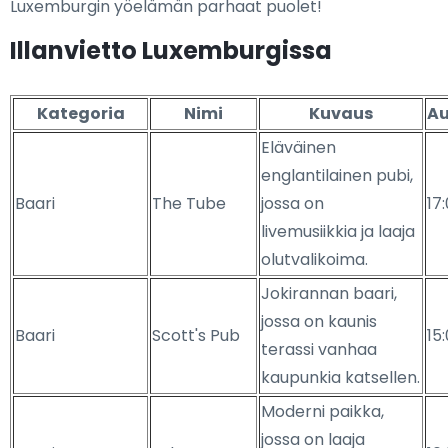
Luxemburgin yöelämän parhaat puolet!
Illanvietto Luxemburgissa
Kategoria
Nimi
Kuvaus
Au
Eläväinen
englantilainen pubi,
Baari
The Tube
jossa on
17
livemusiikkia ja laaja
olutvalikoima.
Jokirannan baari,
jossa on kaunis
Baari
Scott's Pub
15
terassi vanhaa
kaupunkia katsellen.
Moderni paikka,
jossa on laaja