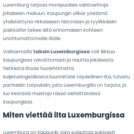
Luxemburg tarjoaa monipuolisia vaihtoehtoja
jokaiseen makuun. Kaupungin vilkas yöelämä
yhdistettynä rikkaaseen historiaan ja tyylikkäisiin
paikkoihin tekee siitä erinomaisen kohteen
unohtumattomalle illalle.
Valitsemalla
taksin Luxemburgissa
voit liikkua
kaupungissa vaivattomasti ja nauttia jokaisesta
hetkestä iltaasi huolehtimatta
kuljetuslogistiikasta.Suunnittele täydellinen ilta, tutustu
parhaisiin tarjouksiin, joita Luxemburgilla on tarjota, ja
luo kestäviä muistoja tässä viehättävässä
kaupungissa.
Miten viettää ilta Luxemburgissa
Luxemburg on kaupunki, joka sulauttaa sulavasti