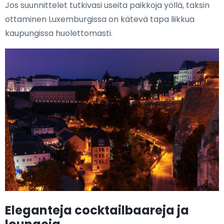
Jos suunnittelet tutkivasi useita paikkoja yöllä, taksin
ottaminen Luxemburgissa on kätevä tapa liikkua
kaupungissa huolettomasti.
Eleganteja cocktailbaareja ja