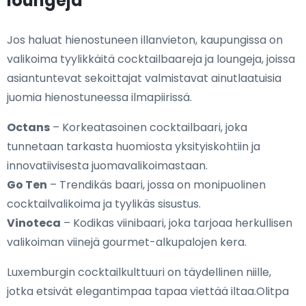
loungeja
Jos haluat hienostuneen illanvieton, kaupungissa on
valikoima tyylikkäitä cocktailbaareja ja loungeja, joissa
asiantuntevat sekoittajat valmistavat ainutlaatuisia
juomia hienostuneessa ilmapiirissä.
Octans
– Korkeatasoinen cocktailbaari, joka
tunnetaan tarkasta huomiosta yksityiskohtiin ja
innovatiivisesta juomavalikoimastaan.
Go Ten
– Trendikäs baari, jossa on monipuolinen
cocktailvalikoima ja tyylikäs sisustus.
Vinoteca
– Kodikas viinibaari, joka tarjoaa herkullisen
valikoiman viinejä gourmet-alkupalojen kera.
Luxemburgin cocktailkulttuuri on täydellinen niille,
jotka etsivät elegantimpaa tapaa viettää iltaa.Olitpa