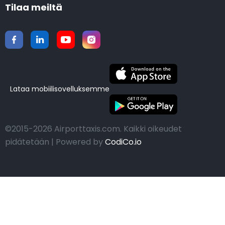
Tilaa meiltä
Lataa mobiilisovelluksemme
©2015-2026 Airporttaxis.com.
Kaikki oikeudet
pidätetään | Powered by
CodiCo.io