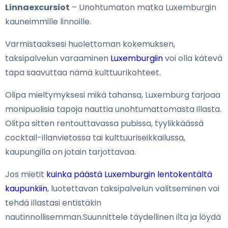
Linnaexcursiot
– Unohtumaton matka Luxemburgin
kauneimmille linnoille.
Varmistaaksesi huolettoman kokemuksen,
taksipalvelun varaaminen
Luxemburgiin
voi olla kätevä
tapa saavuttaa nämä kulttuurikohteet.
Olipa mieltymyksesi mikä tahansa, Luxemburg tarjoaa
monipuolisia tapoja nauttia unohtumattomasta illasta.
Olitpa sitten rentouttavassa pubissa, tyylikkäässä
cocktail-illanvietossa tai kulttuuriseikkailussa,
kaupungilla on jotain tarjottavaa.
Jos mietit
kuinka päästä Luxemburgin lentokentältä
kaupunkiin
, luotettavan taksipalvelun valitseminen voi
tehdä illastasi entistäkin
nautinnollisemman.Suunnittele täydellinen ilta ja löydä