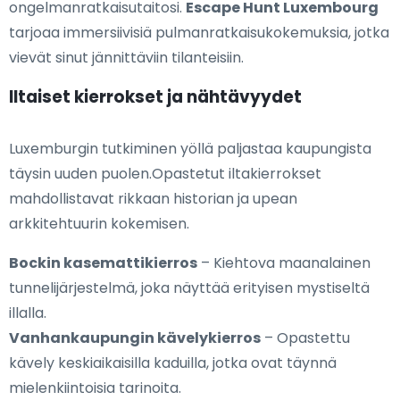
ongelmanratkaisutaitosi.
Escape Hunt Luxembourg
tarjoaa immersiivisiä pulmanratkaisukokemuksia, jotka
vievät sinut jännittäviin tilanteisiin.
Iltaiset kierrokset ja nähtävyydet
Luxemburgin tutkiminen yöllä paljastaa kaupungista
täysin uuden puolen.Opastetut iltakierrokset
mahdollistavat rikkaan historian ja upean
arkkitehtuurin kokemisen.
Bockin kasemattikierros
– Kiehtova maanalainen
tunnelijärjestelmä, joka näyttää erityisen mystiseltä
illalla.
Vanhankaupungin kävelykierros
– Opastettu
kävely keskiaikaisilla kaduilla, jotka ovat täynnä
mielenkiintoisia tarinoita.