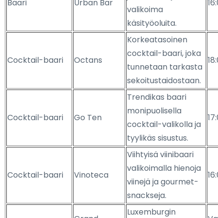
Baari
Urban Bar
16
valikoima
käsityöoluita.
Korkeatasoinen
cocktail-baari, joka
Cocktail-baari
Octans
18
tunnetaan tarkasta
sekoitustaidostaan.
Trendikas baari
monipuolisella
Cocktail-baari
Go Ten
17
cocktail-valikolla ja
tyylikäs sisustus.
Viihtyisä viinibaari
valikoimalla hienoja
Cocktail-baari
Vinoteca
16
viinejä ja gourmet-
snackseja.
Luxemburgin