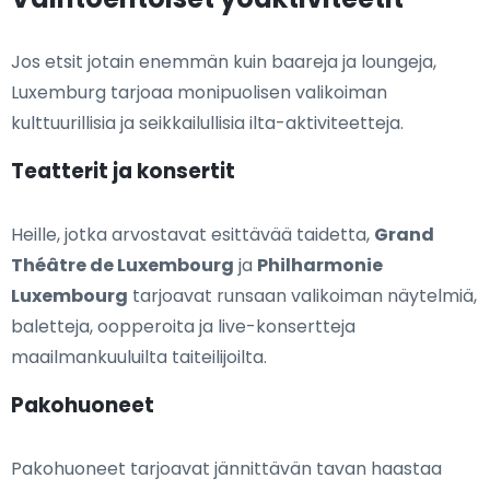
Jos etsit jotain enemmän kuin baareja ja loungeja,
Luxemburg tarjoaa monipuolisen valikoiman
kulttuurillisia ja seikkailullisia ilta-aktiviteetteja.
Teatterit ja konsertit
Heille, jotka arvostavat esittävää taidetta,
Grand
Théâtre de Luxembourg
ja
Philharmonie
Luxembourg
tarjoavat runsaan valikoiman näytelmiä,
baletteja, oopperoita ja live-konsertteja
maailmankuuluilta taiteilijoilta.
Pakohuoneet
Pakohuoneet tarjoavat jännittävän tavan haastaa