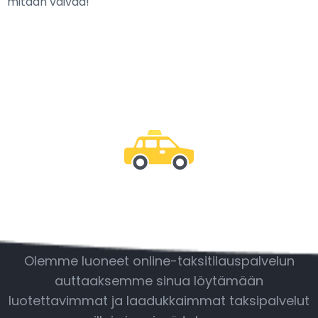
mitään vaivaa!
Ole mukana
Olemme luoneet online-taksitilauspalvelun
auttaaksemme sinua löytämään
luotettavimmat ja laadukkaimmat taksipalvelut