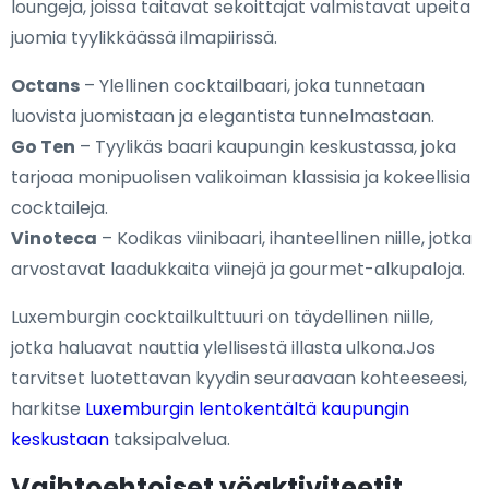
loungeja, joissa taitavat sekoittajat valmistavat upeita
juomia tyylikkäässä ilmapiirissä.
Octans
– Ylellinen cocktailbaari, joka tunnetaan
luovista juomistaan ja elegantista tunnelmastaan.
Go Ten
– Tyylikäs baari kaupungin keskustassa, joka
tarjoaa monipuolisen valikoiman klassisia ja kokeellisia
cocktaileja.
Vinoteca
– Kodikas viinibaari, ihanteellinen niille, jotka
arvostavat laadukkaita viinejä ja gourmet-alkupaloja.
Luxemburgin cocktailkulttuuri on täydellinen niille,
jotka haluavat nauttia ylellisestä illasta ulkona.Jos
tarvitset luotettavan kyydin seuraavaan kohteeseesi,
harkitse
Luxemburgin lentokentältä kaupungin
keskustaan
taksipalvelua.
Vaihtoehtoiset yöaktiviteetit