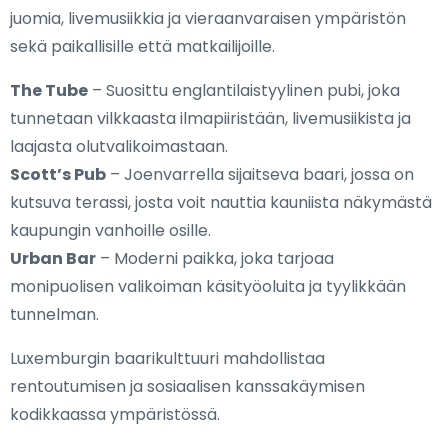
juomia, livemusiikkia ja vieraanvaraisen ympäristön
sekä paikallisille että matkailijoille.
The Tube
– Suosittu englantilaistyylinen pubi, joka
tunnetaan vilkkaasta ilmapiiristään, livemusiikista ja
laajasta olutvalikoimastaan.
Scott’s Pub
– Joenvarrella sijaitseva baari, jossa on
kutsuva terassi, josta voit nauttia kauniista näkymästä
kaupungin vanhoille osille.
Urban Bar
– Moderni paikka, joka tarjoaa
monipuolisen valikoiman käsityöoluita ja tyylikkään
tunnelman.
Luxemburgin baarikulttuuri mahdollistaa
rentoutumisen ja sosiaalisen kanssakäymisen
kodikkaassa ympäristössä.