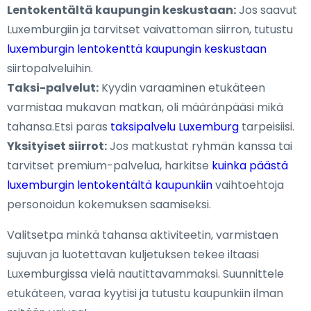
Lentokentältä kaupungin keskustaan:
Jos saavut
Luxemburgiin ja tarvitset vaivattoman siirron, tutustu
luxemburgin lentokenttä kaupungin keskustaan
siirtopalveluihin.
Taksi-palvelut:
Kyydin varaaminen etukäteen
varmistaa mukavan matkan, oli määränpääsi mikä
tahansa.Etsi paras
taksipalvelu Luxemburg
tarpeisiisi.
Yksityiset siirrot:
Jos matkustat ryhmän kanssa tai
tarvitset premium-palvelua, harkitse
kuinka päästä
luxemburgin lentokentältä kaupunkiin
vaihtoehtoja
personoidun kokemuksen saamiseksi.
Valitsetpa minkä tahansa aktiviteetin, varmistaen
sujuvan ja luotettavan kuljetuksen tekee iltaasi
Luxemburgissa vielä nautittavammaksi. Suunnittele
etukäteen, varaa kyytisi ja tutustu kaupunkiin ilman