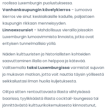
roolissa Luxemburgin puolustuksessa.
Vanhankaupungin kävelykierros
– Lumoava
kierros vie sinut keskiaikaisille kaduille, paljastaen
kaupungin rikkaan menneisyyden.
Linnaexcursiot
– Mahdollisuus vierailla joissakin
Luxemburgin lumoavimmista linnoista, jotka ovat
erityisen tunnelmallisia yöllä.
Näiden kulttuuristen ja historiallisten kohteiden
saavuttaminen illalla on helppoa ja kätevää.
Valitsemalla
taksi Luxemburgissa
varmistat sujuvan
ja mukavan matkan, jotta voit nauttia täysin yöllisestä
seikkailustasi ilman huolia kuljetuksesta.
Olitpa sitten rentouttavasta illasta viihtyisässä
baarissa, tyylikkäästä illasta cocktail-loungessa tai
jännittävästä kulttuurikokemuksesta kiinnostunut,