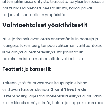
sitten juhlimassa erityistä tilaisuutta tai yksinkertaisesti
nauttimassa hienostuneesta illasta, nämä paikat
tarjoavat ihanteellisen ympäristön.
Vaihtoehtoiset yöaktiviteetit
Niille, jotka haluavat jotain enemmän kuin baareja ja
loungeja, Luxemburg tarjoaa valikoiman vaihtoehtoisia
iltaelämyksiä, teatteriesityksistä jännittäviin
pakohuoneisiin ja maisemallisiin yökiertoihin.
Teatterit ja konsertit
Taiteen ystävät arvostavat kaupungin eloisaa
esittävän taiteen skeneä.
Grand Théâtre de
Luxembourg
järjestää monenlaisia esityksiä, mukaan
lukien klassiset näytelmät, baletti ja ooppera, kun taas