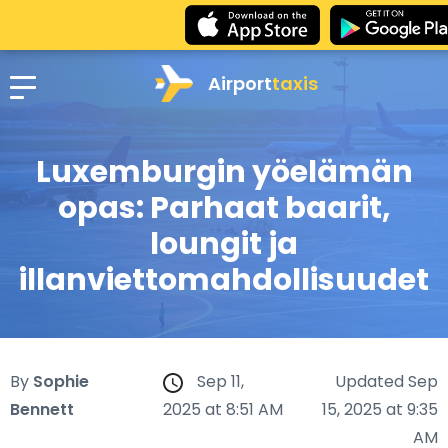
Airport
taxis
Luxemburgin yöelämän
opas: Parhaat baarit,
loungit ja
illanviettomahdollisuudet
By
Sophie
Sep 11,
Updated Sep
Bennett
2025 at 8:51 AM
15, 2025 at 9:35
AM