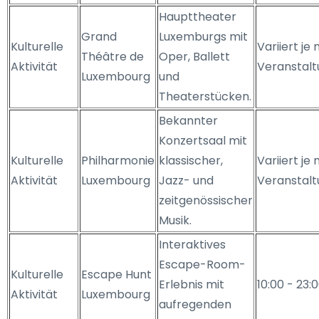
Haupttheater
Grand
Luxemburgs mit
Kulturelle
Variiert je
Théâtre de
Oper, Ballett
Aktivität
Veranstalt
Luxembourg
und
Theaterstücken.
Bekannter
Konzertsaal mit
Kulturelle
Philharmonie
klassischer,
Variiert je
Aktivität
Luxembourg
Jazz- und
Veranstalt
zeitgenössischer
Musik.
Interaktives
Escape-Room-
Kulturelle
Escape Hunt
Erlebnis mit
10:00 - 23:
Aktivität
Luxembourg
aufregenden