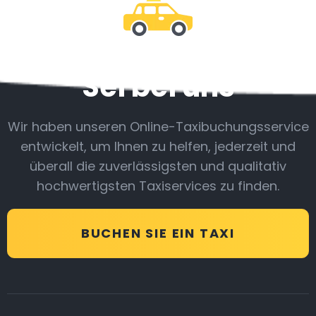
Sei bei uns
Wir haben unseren Online-Taxibuchungsservice
entwickelt, um Ihnen zu helfen, jederzeit und
überall die zuverlässigsten und qualitativ
hochwertigsten Taxiservices zu finden.
BUCHEN SIE EIN TAXI