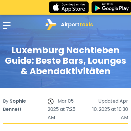
Airport
taxis
Luxemburg Nachtleben
Guide: Beste Bars, Lounges
& Abendaktivitäten
By
Sophie
Mar 05,
Updated Apr
Bennett
2025 at 7:25
10, 2025 at 10:30
AM
AM