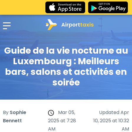
Airport
taxis
Guide de la vie nocturne au
Luxembourg : Meilleurs
bars, salons et activités en
soirée
By
Sophie
Mar 05,
Updated Apr
Bennett
2025 at 7:28
10, 2025 at 10:32
AM
AM