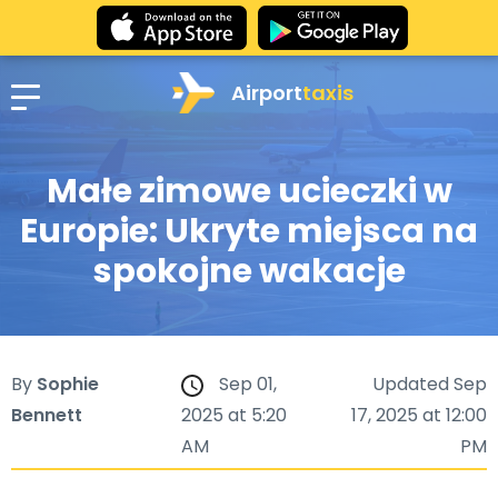
Airport
taxis
Małe zimowe ucieczki w
Europie: Ukryte miejsca na
spokojne wakacje
By
Sophie
Sep 01,
Updated Sep
Bennett
2025 at 5:20
17, 2025 at 12:00
AM
PM