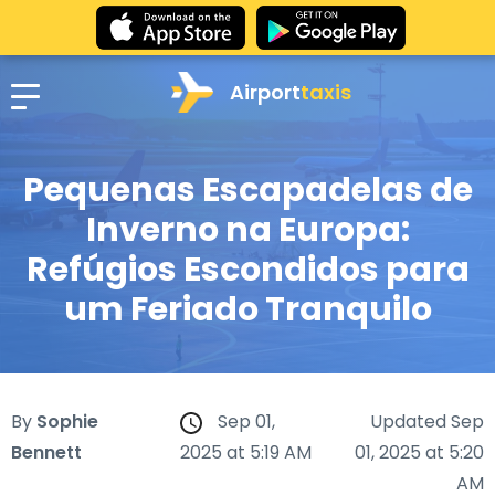
Airport
taxis
Pequenas Escapadelas de
Inverno na Europa:
Refúgios Escondidos para
um Feriado Tranquilo
By
Sophie
Sep 01,
Updated Sep
Bennett
2025 at 5:19 AM
01, 2025 at 5:20
AM